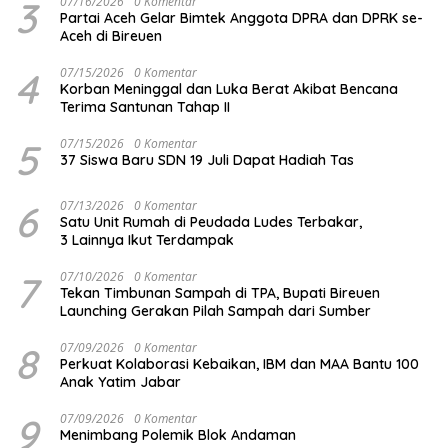
3
07/16/2026
0 Komentar
Partai Aceh Gelar Bimtek Anggota DPRA dan DPRK se-
Aceh di Bireuen
4
07/15/2026
0 Komentar
Korban Meninggal dan Luka Berat Akibat Bencana
Terima Santunan Tahap II
5
07/15/2026
0 Komentar
37 Siswa Baru SDN 19 Juli Dapat Hadiah Tas
6
07/13/2026
0 Komentar
Satu Unit Rumah di Peudada Ludes Terbakar,
3 Lainnya Ikut Terdampak
7
07/10/2026
0 Komentar
Tekan Timbunan Sampah di TPA, Bupati Bireuen
Launching Gerakan Pilah Sampah dari Sumber
8
07/09/2026
0 Komentar
Perkuat Kolaborasi Kebaikan, IBM dan MAA Bantu 100
Anak Yatim Jabar
9
07/09/2026
0 Komentar
Menimbang Polemik Blok Andaman