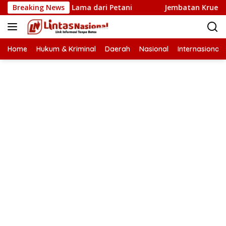
Langsung
Penantian Lama dari Petani
Breaking News
Jembatan Krueng Tingkeum
ke
konten
Home
Hukum & Kriminal
Daerah
Nasional
Internasional