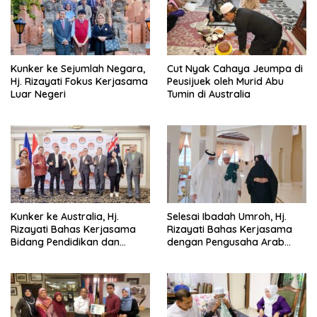
Kunker ke Sejumlah Negara,
Cut Nyak Cahaya Jeumpa di
Hj. Rizayati Fokus Kerjasama
Peusijuek oleh Murid Abu
Luar Negeri
Tumin di Australia
Kunker ke Australia, Hj.
Selesai Ibadah Umroh, Hj.
Rizayati Bahas Kerjasama
Rizayati Bahas Kerjasama
Bidang Pendidikan dan
dengan Pengusaha Arab
Perdagangan
Saudi