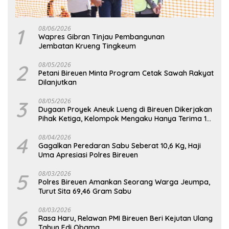
1
08/06/2026
Wapres Gibran Tinjau Pembangunan
Jembatan Krueng Tingkeum
2
08/05/2026
Petani Bireuen Minta Program Cetak Sawah Rakyat
Dilanjutkan
3
08/05/2026
Dugaan Proyek Aneuk Lueng di Bireuen Dikerjakan
Pihak Ketiga, Kelompok Mengaku Hanya Terima 10
Juta
4
08/04/2026
Gagalkan Peredaran Sabu Seberat 10,6 Kg, Haji
Uma Apresiasi Polres Bireuen
5
08/03/2026
Polres Bireuen Amankan Seorang Warga Jeumpa,
Turut Sita 69,46 Gram Sabu
6
08/03/2026
Rasa Haru, Relawan PMI Bireuen Beri Kejutan Ulang
Tahun Edi Obama