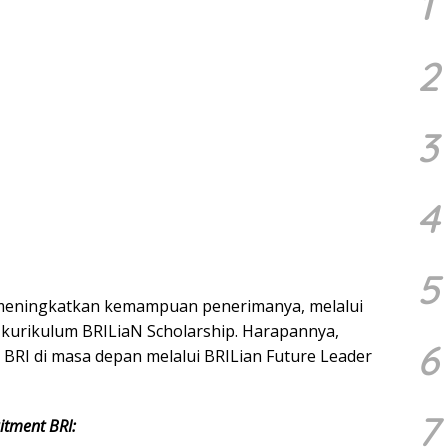
1
2
3
4
5
k meningkatkan kemampuan penerimanya, melalui
kurikulum BRILiaN Scholarship. Harapannya,
6
BRI di masa depan melalui BRILian Future Leader
7
uitment BRI: