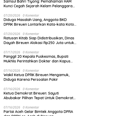
Samsul Bahri Tiyong: Pemahaman HAM
Kunci Cegah Sejarah Kelam Pelanggaran
HAM Terulang di Aceh
07/20/2026
0 Komentar
Diduga Masalah Uang, Anggota BKD
DPRK Bireuen Lontarkan Kata-kata Kotor
Saat Rapat
07/20/2026
0 Komentar
Ratusan Kitab Siap Didistribusikan, Dinas
Dayah Bireuen Alokasi Rp250 Juta untuk
Santri
07/17/2026
0 Komentar
Panggil 20 Kepala Puskesmas, Bupati
Mukhlis Perintahkan Dokter dan Kapus
Siaga 24 Jam
07/16/2026
0 Komentar
Wakil Ketua DPRK Bireuen Mengamuk,
Diduga Karena Persoalan Pokir
07/16/2026
0 Komentar
Ketua Demokrat Bireuen: Sayuti
Abubakar Pilihan Tepat Untuk Demokrat
Aceh
07/16/2026
0 Komentar
Partai Aceh Gelar Bimtek Anggota DPRA