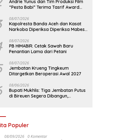
2
Andrie Yunus dan Tim Produksi Film
“Pesta Babi” Terima Tasrif Award
2026
3
08/07/2026
Kapolresta Banda Aceh dan Kasat
Narkoba Diperiksa Diperiksa Mabes
Polri, Kasus Apa?
4
08/07/2026
PB HIMABIR: Cetak Sawah Baru
Penantian Lama dari Petani
5
08/07/2026
Jembatan Krueng Tingkeum
Ditargetkan Beroperasi Awal 2027
6
08/06/2026
Bupati Mukhlis: Tiga Jembatan Putus
di Bireuen Segera Dibangun,
Anggaran Capai 500 M
ita Populer
08/09/2026
0 Komentar