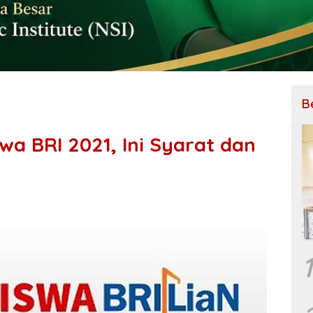
B
wa BRI 2021, Ini Syarat dan
1