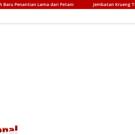
ari Petani
Jembatan Krueng Tingkeum Ditargetkan Ber