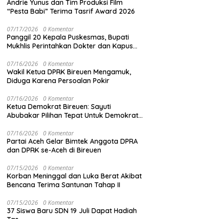
Andrie Yunus dan Tim Produksi Film
“Pesta Babi” Terima Tasrif Award 2026
07/17/2026
0 Komentar
Panggil 20 Kepala Puskesmas, Bupati
Mukhlis Perintahkan Dokter dan Kapus
Siaga 24 Jam
07/16/2026
0 Komentar
Wakil Ketua DPRK Bireuen Mengamuk,
Diduga Karena Persoalan Pokir
07/16/2026
0 Komentar
Ketua Demokrat Bireuen: Sayuti
Abubakar Pilihan Tepat Untuk Demokrat
Aceh
07/16/2026
0 Komentar
Partai Aceh Gelar Bimtek Anggota DPRA
dan DPRK se-Aceh di Bireuen
07/15/2026
0 Komentar
Korban Meninggal dan Luka Berat Akibat
Bencana Terima Santunan Tahap II
07/15/2026
0 Komentar
37 Siswa Baru SDN 19 Juli Dapat Hadiah