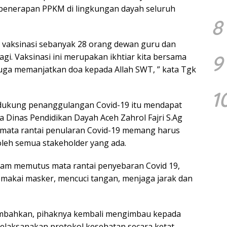
penerapan PPKM di lingkungan dayah seluruh
8
n vaksinasi sebanyak 28 orang dewan guru dan
9
agi. Vaksinasi ini merupakan ikhtiar kita bersama
uga memanjatkan doa kepada Allah SWT, ” kata Tgk
1
ukung penanggulangan Covid-19 itu mendapat
a Dinas Pendidikan Dayah Aceh Zahrol Fajri S.Ag
mata rantai penularan Covid-19 memang harus
oleh semua stakeholder yang ada.
alam memutus mata rantai penyebaran Covid 19,
memakai masker, mencuci tangan, menjaga jarak dan
ambahkan, pihaknya kembali mengimbau kepada
elaksanakan protokol kesehatan secara ketat