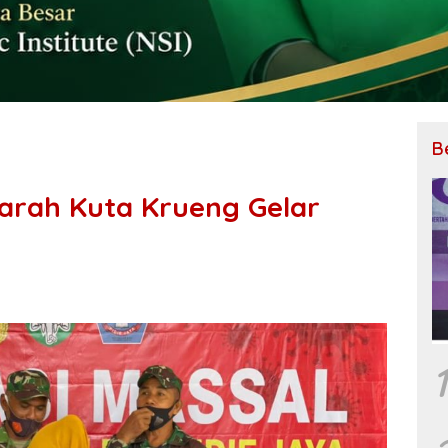
B
rah Kuta Krueng Gelar
1