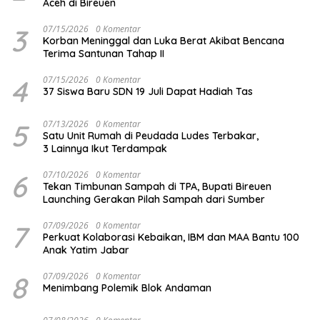
Aceh di Bireuen
3
07/15/2026
0 Komentar
Korban Meninggal dan Luka Berat Akibat Bencana
Terima Santunan Tahap II
4
07/15/2026
0 Komentar
37 Siswa Baru SDN 19 Juli Dapat Hadiah Tas
5
07/13/2026
0 Komentar
Satu Unit Rumah di Peudada Ludes Terbakar,
3 Lainnya Ikut Terdampak
6
07/10/2026
0 Komentar
Tekan Timbunan Sampah di TPA, Bupati Bireuen
Launching Gerakan Pilah Sampah dari Sumber
7
07/09/2026
0 Komentar
Perkuat Kolaborasi Kebaikan, IBM dan MAA Bantu 100
Anak Yatim Jabar
8
07/09/2026
0 Komentar
Menimbang Polemik Blok Andaman