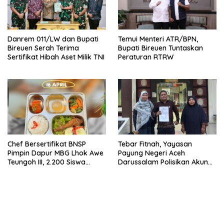
Danrem 011/LW dan Bupati
Temui Menteri ATR/BPN,
Bireuen Serah Terima
Bupati Bireuen Tuntaskan
Sertifikat Hibah Aset Milik TNI
Peraturan RTRW
Chef Bersertifikat BNSP
Tebar Fitnah, Yayasan
Pimpin Dapur MBG Lhok Awe
Payung Negeri Aceh
Teungoh III, 2.200 Siswa
Darussalam Polisikan Akun
Nikmati Menu Bergizi Setiap
Instagram ypnad.pungo
Hari