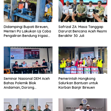
Didampingi Bupati Bireuen,
Safrizal ZA: Masa Tanggap
Menteri PU Lakukan Uji Coba
Darurat Bencana Aceh Resmi
Pengaliran Bendung Irigasi
Berakhir 30 Juli
Pante Lhoong
Seminar Nasional DEM Aceh
Pemerintah Hongkong
Bahas Polemik Blok
Salurkan Bantuan untuk
Andaman, Dorong
Korban Banjir Bireuen
Percepatan Investasi dan
Hilirisasi