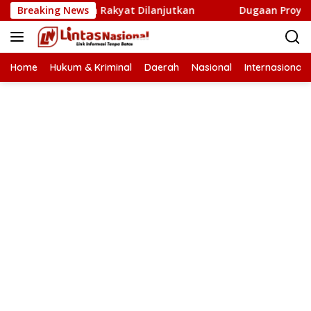
Langsung
etak Sawah Rakyat Dilanjutkan
Breaking News
Dugaan Proyek Aneuk Lu
ke
konten
Home
Hukum & Kriminal
Daerah
Nasional
Internasional