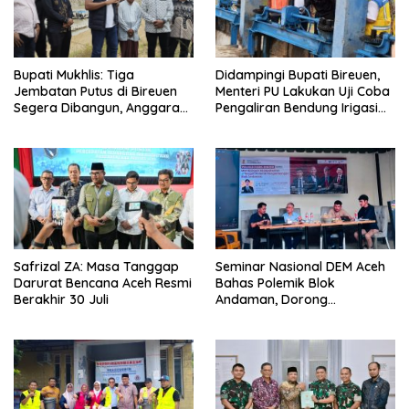
Didampingi Bupati Bireuen,
Bupati Mukhlis: Tiga
Menteri PU Lakukan Uji Coba
Jembatan Putus di Bireuen
Pengaliran Bendung Irigasi
Segera Dibangun, Anggaran
Pante Lhoong
Capai 500 M
Safrizal ZA: Masa Tanggap
Seminar Nasional DEM Aceh
Darurat Bencana Aceh Resmi
Bahas Polemik Blok
Berakhir 30 Juli
Andaman, Dorong
Percepatan Investasi dan
Hilirisasi