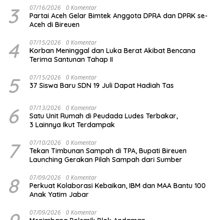
3
07/16/2026
0 Komentar
Partai Aceh Gelar Bimtek Anggota DPRA dan DPRK se-
Aceh di Bireuen
4
07/15/2026
0 Komentar
Korban Meninggal dan Luka Berat Akibat Bencana
Terima Santunan Tahap II
5
07/15/2026
0 Komentar
37 Siswa Baru SDN 19 Juli Dapat Hadiah Tas
6
07/13/2026
0 Komentar
Satu Unit Rumah di Peudada Ludes Terbakar,
3 Lainnya Ikut Terdampak
7
07/10/2026
0 Komentar
Tekan Timbunan Sampah di TPA, Bupati Bireuen
Launching Gerakan Pilah Sampah dari Sumber
8
07/09/2026
0 Komentar
Perkuat Kolaborasi Kebaikan, IBM dan MAA Bantu 100
Anak Yatim Jabar
07/09/2026
0 Komentar