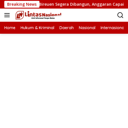
Langsung
n Putus di Bireuen Segera Dibangun, Anggaran Capai 500 M
Breaking News
ke
konten
Home
Hukum & Kriminal
Daerah
Nasional
Internasional