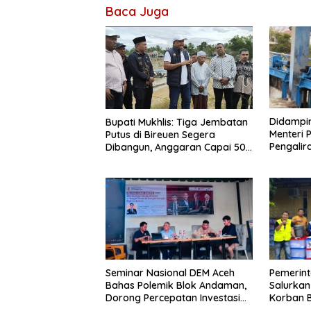
Baca Juga
Didampin
Bupati Mukhlis: Tiga Jembatan
Menteri 
Putus di Bireuen Segera
Pengalir
Dibangun, Anggaran Capai 500
Pante L
M
Seminar Nasional DEM Aceh
Pemerin
Bahas Polemik Blok Andaman,
Salurkan
Dorong Percepatan Investasi
Korban B
dan Hilirisasi