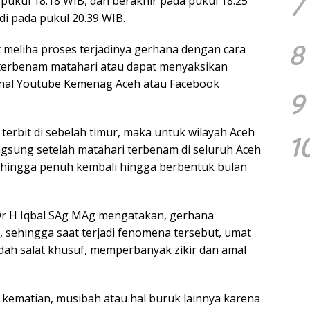
7
pukul 18.18 WIB, dan berakhir pada pukul 18.25
di pada pukul 20.39 WIB.
8
 meliha proses terjadinya gerhana dengan cara
a terbenam matahari atau dapat menyaksikan
kanal Youtube Kemenag Aceh atau Facebook
9
terbit di sebelah timur, maka untuk wilayah Aceh
1
ngsung setelah matahari terbenam di seluruh Aceh
t hingga penuh kembali hingga berbentuk bulan
r H Iqbal SAg MAg mengatakan, gerhana
 sehingga saat terjadi fenomena tersebut, umat
dah salat khusuf, memperbanyak zikir dan amal
kematian, musibah atau hal buruk lainnya karena