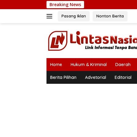
Langsung
Breaking News
ke
konten
Pasang Iklan
Nonton Berita
Home
Hukum & Kriminal
Daerah
Berita Pilihan
Advetorial
Editorial