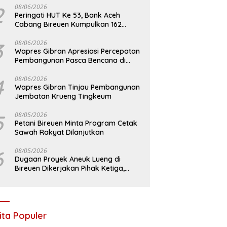
2
08/06/2026
Peringati HUT Ke 53, Bank Aceh
Cabang Bireuen Kumpulkan 162
Kantong Darah
3
08/06/2026
Wapres Gibran Apresiasi Percepatan
Pembangunan Pasca Bencana di
Bireuen
4
08/06/2026
Wapres Gibran Tinjau Pembangunan
Jembatan Krueng Tingkeum
5
08/05/2026
Petani Bireuen Minta Program Cetak
Sawah Rakyat Dilanjutkan
6
08/05/2026
Dugaan Proyek Aneuk Lueng di
Bireuen Dikerjakan Pihak Ketiga,
Kelompok Mengaku Hanya Terima 10
Juta
ita Populer