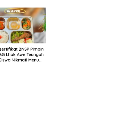
sertifikat BNSP Pimpin
BG Lhok Awe Teungoh
0 Siswa Nikmati Menu
etiap Hari