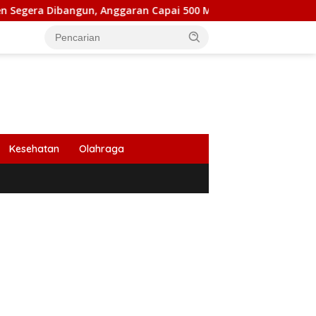
ngun, Anggaran Capai 500 M
Peringati HUT Ke 53, Bank
Kesehatan
Olahraga