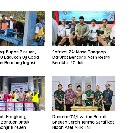
gi Bupati Bireuen,
Safrizal ZA: Masa Tanggap
PU Lakukan Uji Coba
Darurat Bencana Aceh Resmi
an Bendung Irigasi
Berakhir 30 Juli
hoong
tah Hongkong
Danrem 011/LW dan Bupati
 Bantuan untuk
Bireuen Serah Terima Sertifikat
anjir Bireuen
Hibah Aset Milik TNI