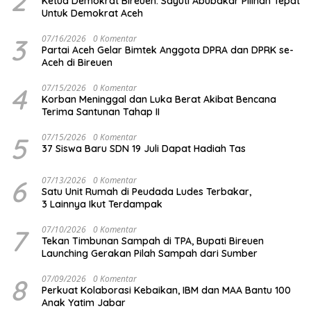
2
Ketua Demokrat Bireuen: Sayuti Abubakar Pilihan Tepat
Untuk Demokrat Aceh
3
07/16/2026
0 Komentar
Partai Aceh Gelar Bimtek Anggota DPRA dan DPRK se-
Aceh di Bireuen
4
07/15/2026
0 Komentar
Korban Meninggal dan Luka Berat Akibat Bencana
Terima Santunan Tahap II
5
07/15/2026
0 Komentar
37 Siswa Baru SDN 19 Juli Dapat Hadiah Tas
6
07/13/2026
0 Komentar
Satu Unit Rumah di Peudada Ludes Terbakar,
3 Lainnya Ikut Terdampak
7
07/10/2026
0 Komentar
Tekan Timbunan Sampah di TPA, Bupati Bireuen
Launching Gerakan Pilah Sampah dari Sumber
8
07/09/2026
0 Komentar
Perkuat Kolaborasi Kebaikan, IBM dan MAA Bantu 100
Anak Yatim Jabar