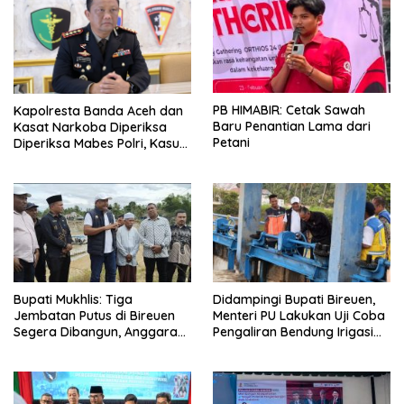
PB HIMABIR: Cetak Sawah
Kapolresta Banda Aceh dan
Baru Penantian Lama dari
Kasat Narkoba Diperiksa
Petani
Diperiksa Mabes Polri, Kasus
Apa?
Bupati Mukhlis: Tiga
Didampingi Bupati Bireuen,
Jembatan Putus di Bireuen
Menteri PU Lakukan Uji Coba
Segera Dibangun, Anggaran
Pengaliran Bendung Irigasi
Capai 500 M
Pante Lhoong