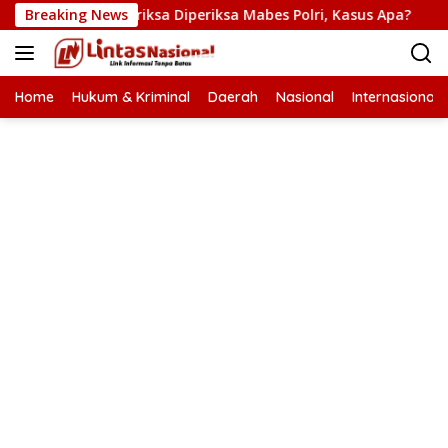
Langsung
koba Diperiksa Diperiksa Mabes Polri, Kasus Apa?
Breaking News
PB H
ke
konten
Home
Hukum & Kriminal
Daerah
Nasional
Internasional