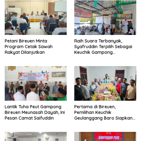
Petani Bireuen Minta
Raih Suara Terbanyak,
Program Cetak Sawah
Syafruddin Terpilih Sebagai
Rakyat Dilanjutkan
Keuchik Gampong
Geulanggang Baro
Lantik Tuha Peut Gampong
Pertama di Bireuen,
Bireuen Meunasah Dayah, Ini
Pemilihan Keuchik
Pesan Camat Saifuddin
Geulanggang Baro Siapkan
Doorprize Sepeda Listrik