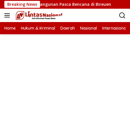
Langsung
atan Pembangunan Pasca Bencana di Bireuen
Breaking News
Wapres G
ke
konten
Home
Hukum & Kriminal
Daerah
Nasional
Internasional