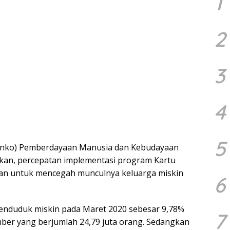
1
2
3
4
5
menko) Pemberdayaan Manusia dan Kebudayaan
kan, percepatan implementasi program Kartu
ukan untuk mencegah munculnya keluarga miskin
6
enduduk miskin pada Maret 2020 sebesar 9,78%
7
mber yang berjumlah 24,79 juta orang. Sedangkan