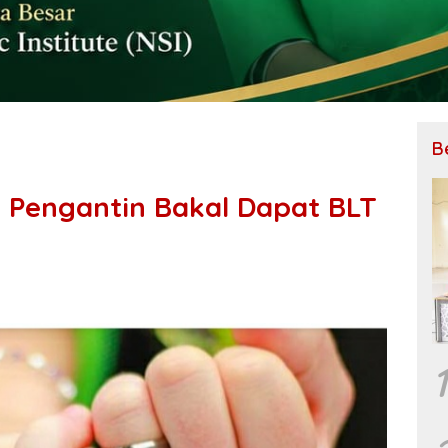
B
 Pengantin Bakal Dapat BLT
1