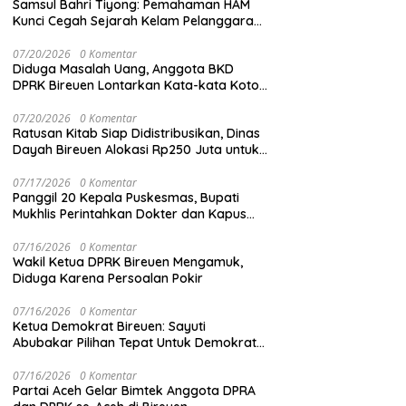
Samsul Bahri Tiyong: Pemahaman HAM
Kunci Cegah Sejarah Kelam Pelanggaran
HAM Terulang di Aceh
07/20/2026
0 Komentar
Diduga Masalah Uang, Anggota BKD
DPRK Bireuen Lontarkan Kata-kata Kotor
Saat Rapat
07/20/2026
0 Komentar
Ratusan Kitab Siap Didistribusikan, Dinas
Dayah Bireuen Alokasi Rp250 Juta untuk
Santri
07/17/2026
0 Komentar
Panggil 20 Kepala Puskesmas, Bupati
Mukhlis Perintahkan Dokter dan Kapus
Siaga 24 Jam
07/16/2026
0 Komentar
Wakil Ketua DPRK Bireuen Mengamuk,
Diduga Karena Persoalan Pokir
07/16/2026
0 Komentar
Ketua Demokrat Bireuen: Sayuti
Abubakar Pilihan Tepat Untuk Demokrat
Aceh
07/16/2026
0 Komentar
Partai Aceh Gelar Bimtek Anggota DPRA