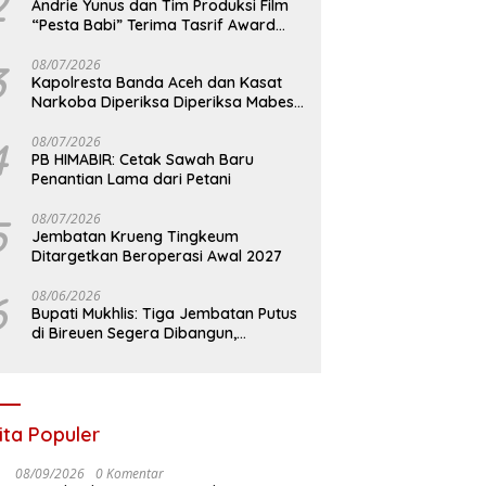
2
Andrie Yunus dan Tim Produksi Film
“Pesta Babi” Terima Tasrif Award
2026
3
08/07/2026
Kapolresta Banda Aceh dan Kasat
Narkoba Diperiksa Diperiksa Mabes
Polri, Kasus Apa?
4
08/07/2026
PB HIMABIR: Cetak Sawah Baru
Penantian Lama dari Petani
5
08/07/2026
Jembatan Krueng Tingkeum
Ditargetkan Beroperasi Awal 2027
6
08/06/2026
Bupati Mukhlis: Tiga Jembatan Putus
di Bireuen Segera Dibangun,
Anggaran Capai 500 M
ita Populer
08/09/2026
0 Komentar