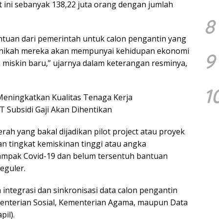
t ini sebanyak 138,22 juta orang dengan jumlah
8
antuan dari pemerintah untuk calon pengantin yang
enikah mereka akan mempunyai kehidupan ekonomi
9
a miskin baru,” ujarnya dalam keterangan resminya,
1
 Meningkatkan Kualitas Tenaga Kerja
Subsidi Gaji Akan Dihentikan
ah yang bakal dijadikan pilot project atau proyek
n tingkat kemiskinan tinggi atau angka
ampak Covid-19 dan belum tersentuh bantuan
eguler.
n integrasi dan sinkronisasi data calon pengantin
menterian Sosial, Kementerian Agama, maupun Data
il).