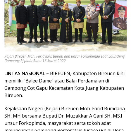
Kajari Bireuen Moh. Farid (kiri) Bupati dan unsur Forkopimda saat Launching
Gampong RJ pada Rabu 16 Maret 2022
LINTAS NASIONAL –
BIREUEN, Kabupaten Bireuen kini
memiliki “Balee Dame” atau Balai Perdamaian di
Gampong Cot Gapu Kecamatan Kota Juang Kabupaten
Bireuen.
Kejaksaan Negeri (Kejari) Bireuen Moh. Farid Rumdana
SH, MH bersama Bupati Dr. Muzakkar A Gani SH, MS.I
unsur Forkopimda, masyarakat serta tokoh adat
meluncurkan Gampong Restorative Justice (RJ) di Desa