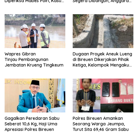
Diperiksa Mabes Polri, Kasus
Segera Dibangun, Anggaran
Apa?
Capai 500 M
Wapres Gibran
Dugaan Proyek Aneuk Lueng
Tinjau Pembangunan
di Bireuen Dikerjakan Pihak
Jembatan Krueng Tingkeum
Ketiga, Kelompok Mengaku
Hanya Terima 10 Juta
Gagalkan Peredaran Sabu
Polres Bireuen Amankan
Seberat 10,6 Kg, Haji Uma
Seorang Warga Jeumpa,
Apresiasi Polres Bireuen
Turut Sita 69,46 Gram Sabu