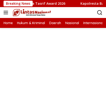
Langsung
abi” Terima Tasrif Award 2026
Breaking News
Kapolresta Banda Aceh d
ke
konten
Home
Hukum & Kriminal
Daerah
Nasional
Internasional