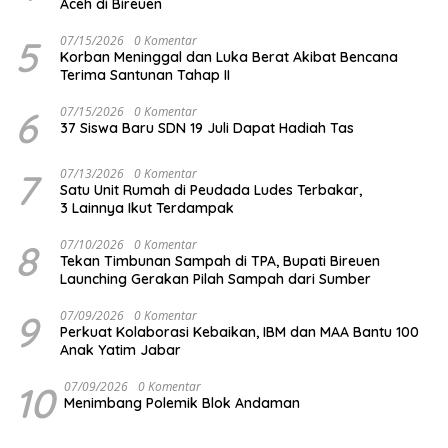
Aceh di Bireuen
5
07/15/2026
0 Komentar
Korban Meninggal dan Luka Berat Akibat Bencana
Terima Santunan Tahap II
6
07/15/2026
0 Komentar
37 Siswa Baru SDN 19 Juli Dapat Hadiah Tas
7
07/13/2026
0 Komentar
Satu Unit Rumah di Peudada Ludes Terbakar,
3 Lainnya Ikut Terdampak
8
07/10/2026
0 Komentar
Tekan Timbunan Sampah di TPA, Bupati Bireuen
Launching Gerakan Pilah Sampah dari Sumber
9
07/09/2026
0 Komentar
Perkuat Kolaborasi Kebaikan, IBM dan MAA Bantu 100
Anak Yatim Jabar
10
07/09/2026
0 Komentar
Menimbang Polemik Blok Andaman