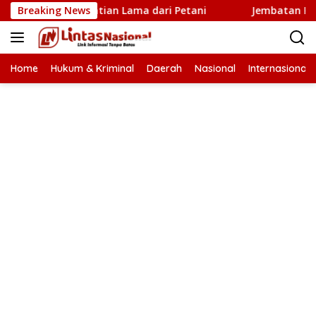
Langsung
Baru Penantian Lama dari Petani
Breaking News
Jembatan Krueng Tin
ke
konten
Home
Hukum & Kriminal
Daerah
Nasional
Internasional