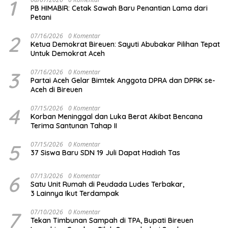
1
PB HIMABIR: Cetak Sawah Baru Penantian Lama dari
Petani
2
07/16/2026
0 Komentar
Ketua Demokrat Bireuen: Sayuti Abubakar Pilihan Tepat
Untuk Demokrat Aceh
3
07/16/2026
0 Komentar
Partai Aceh Gelar Bimtek Anggota DPRA dan DPRK se-
Aceh di Bireuen
4
07/15/2026
0 Komentar
Korban Meninggal dan Luka Berat Akibat Bencana
Terima Santunan Tahap II
5
07/15/2026
0 Komentar
37 Siswa Baru SDN 19 Juli Dapat Hadiah Tas
6
07/13/2026
0 Komentar
Satu Unit Rumah di Peudada Ludes Terbakar,
3 Lainnya Ikut Terdampak
7
07/10/2026
0 Komentar
Tekan Timbunan Sampah di TPA, Bupati Bireuen