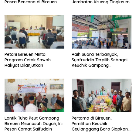
Pasca Bencana di Bireuen
Jembatan Krueng Tingkeum
Petani Bireuen Minta
Raih Suara Terbanyak,
Program Cetak Sawah
Syafruddin Terpilih Sebagai
Rakyat Dilanjutkan
Keuchik Gampong
Geulanggang Baro
Lantik Tuha Peut Gampong
Pertama di Bireuen,
Bireuen Meunasah Dayah, Ini
Pemilihan Keuchik
Pesan Camat Saifuddin
Geulanggang Baro Siapkan
Doorprize Sepeda Listrik