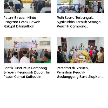
Petani Bireuen Minta
Raih Suara Terbanyak,
Program Cetak Sawah
Syafruddin Terpilih Sebagai
Rakyat Dilanjutkan
Keuchik Gampong
Geulanggang Baro
Lantik Tuha Peut Gampong
Pertama di Bireuen,
Bireuen Meunasah Dayah, Ini
Pemilihan Keuchik
Pesan Camat Saifuddin
Geulanggang Baro Siapkan
Doorprize Sepeda Listrik