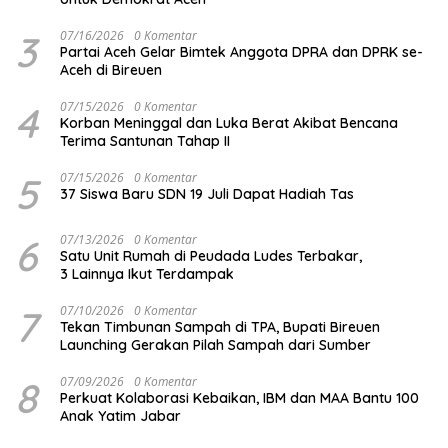
3
07/16/2026
0 Komentar
Partai Aceh Gelar Bimtek Anggota DPRA dan DPRK se-
Aceh di Bireuen
4
07/15/2026
0 Komentar
Korban Meninggal dan Luka Berat Akibat Bencana
Terima Santunan Tahap II
5
07/15/2026
0 Komentar
37 Siswa Baru SDN 19 Juli Dapat Hadiah Tas
6
07/13/2026
0 Komentar
Satu Unit Rumah di Peudada Ludes Terbakar,
3 Lainnya Ikut Terdampak
7
07/10/2026
0 Komentar
Tekan Timbunan Sampah di TPA, Bupati Bireuen
Launching Gerakan Pilah Sampah dari Sumber
8
07/09/2026
0 Komentar
Perkuat Kolaborasi Kebaikan, IBM dan MAA Bantu 100
Anak Yatim Jabar