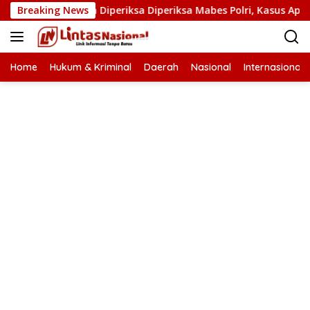
Langsung
 Narkoba Diperiksa Diperiksa Mabes Polri, Kasus Apa?
Breaking News
ke
konten
Home
Hukum & Kriminal
Daerah
Nasional
Internasional