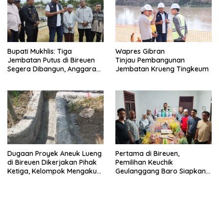
Bupati Mukhlis: Tiga
Wapres Gibran
Jembatan Putus di Bireuen
Tinjau Pembangunan
Segera Dibangun, Anggaran
Jembatan Krueng Tingkeum
Capai 500 M
Dugaan Proyek Aneuk Lueng
Pertama di Bireuen,
di Bireuen Dikerjakan Pihak
Pemilihan Keuchik
Ketiga, Kelompok Mengaku
Geulanggang Baro Siapkan
Hanya Terima 10 Juta
Doorprize Sepeda Listrik