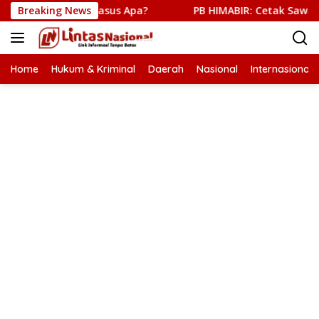
Langsung
olri, Kasus Apa?
Breaking News
PB HIMABIR: Cetak Sawah Baru Penanti
ke
konten
Home
Hukum & Kriminal
Daerah
Nasional
Internasional