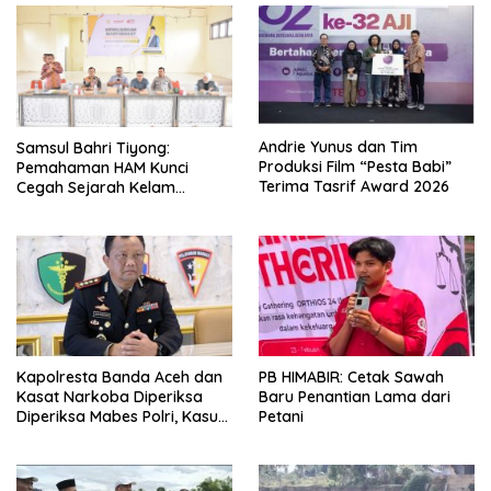
Andrie Yunus dan Tim
Samsul Bahri Tiyong:
Produksi Film “Pesta Babi”
Pemahaman HAM Kunci
Terima Tasrif Award 2026
Cegah Sejarah Kelam
Pelanggaran HAM Terulang di
Aceh
Kapolresta Banda Aceh dan
PB HIMABIR: Cetak Sawah
Kasat Narkoba Diperiksa
Baru Penantian Lama dari
Diperiksa Mabes Polri, Kasus
Petani
Apa?