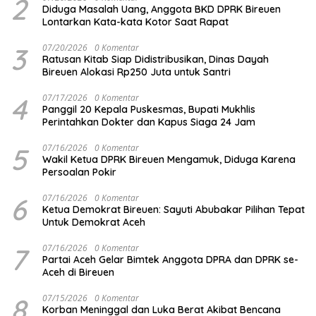
2
Diduga Masalah Uang, Anggota BKD DPRK Bireuen
Lontarkan Kata-kata Kotor Saat Rapat
3
07/20/2026
0 Komentar
Ratusan Kitab Siap Didistribusikan, Dinas Dayah
Bireuen Alokasi Rp250 Juta untuk Santri
4
07/17/2026
0 Komentar
Panggil 20 Kepala Puskesmas, Bupati Mukhlis
Perintahkan Dokter dan Kapus Siaga 24 Jam
5
07/16/2026
0 Komentar
Wakil Ketua DPRK Bireuen Mengamuk, Diduga Karena
Persoalan Pokir
6
07/16/2026
0 Komentar
Ketua Demokrat Bireuen: Sayuti Abubakar Pilihan Tepat
Untuk Demokrat Aceh
7
07/16/2026
0 Komentar
Partai Aceh Gelar Bimtek Anggota DPRA dan DPRK se-
Aceh di Bireuen
8
07/15/2026
0 Komentar
Korban Meninggal dan Luka Berat Akibat Bencana