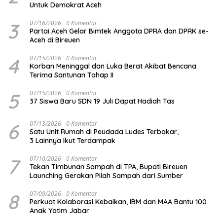
Untuk Demokrat Aceh
3
07/16/2026
0 Komentar
Partai Aceh Gelar Bimtek Anggota DPRA dan DPRK se-
Aceh di Bireuen
4
07/15/2026
0 Komentar
Korban Meninggal dan Luka Berat Akibat Bencana
Terima Santunan Tahap II
5
07/15/2026
0 Komentar
37 Siswa Baru SDN 19 Juli Dapat Hadiah Tas
6
07/13/2026
0 Komentar
Satu Unit Rumah di Peudada Ludes Terbakar,
3 Lainnya Ikut Terdampak
7
07/10/2026
0 Komentar
Tekan Timbunan Sampah di TPA, Bupati Bireuen
Launching Gerakan Pilah Sampah dari Sumber
8
07/09/2026
0 Komentar
Perkuat Kolaborasi Kebaikan, IBM dan MAA Bantu 100
Anak Yatim Jabar