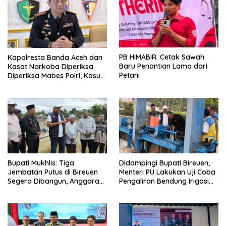
PB HIMABIR: Cetak Sawah
Kapolresta Banda Aceh dan
Baru Penantian Lama dari
Kasat Narkoba Diperiksa
Petani
Diperiksa Mabes Polri, Kasus
Apa?
Bupati Mukhlis: Tiga
Didampingi Bupati Bireuen,
Jembatan Putus di Bireuen
Menteri PU Lakukan Uji Coba
Segera Dibangun, Anggaran
Pengaliran Bendung Irigasi
Capai 500 M
Pante Lhoong