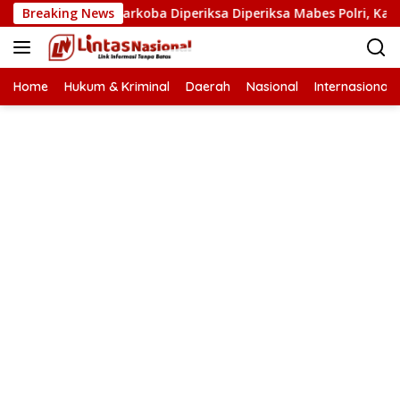
Langsung
an Kasat Narkoba Diperiksa Diperiksa Mabes Polri, Kasus Apa?
Breaking News
ke
konten
Home
Hukum & Kriminal
Daerah
Nasional
Internasional