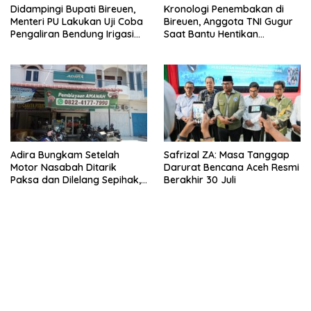
Didampingi Bupati Bireuen,
Kronologi Penembakan di
Menteri PU Lakukan Uji Coba
Bireuen, Anggota TNI Gugur
Pengaliran Bendung Irigasi
Saat Bantu Hentikan
Pante Lhoong
Kendaraan Tersangka
Narkoba
Adira Bungkam Setelah
Safrizal ZA: Masa Tanggap
Motor Nasabah Ditarik
Darurat Bencana Aceh Resmi
Paksa dan Dilelang Sepihak,
Berakhir 30 Juli
Terancam Dilaporkan ke
Polisi