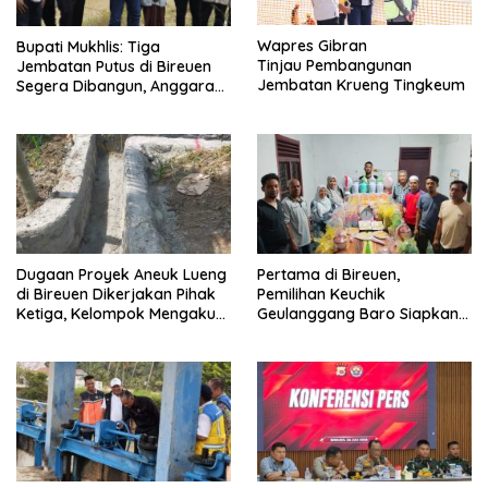
Wapres Gibran
Bupati Mukhlis: Tiga
Tinjau Pembangunan
Jembatan Putus di Bireuen
Jembatan Krueng Tingkeum
Segera Dibangun, Anggaran
Capai 500 M
Dugaan Proyek Aneuk Lueng
Pertama di Bireuen,
di Bireuen Dikerjakan Pihak
Pemilihan Keuchik
Ketiga, Kelompok Mengaku
Geulanggang Baro Siapkan
Hanya Terima 10 Juta
Doorprize Sepeda Listrik