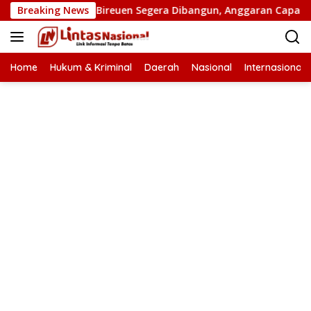
Langsung
n Putus di Bireuen Segera Dibangun, Anggaran Capai 500 M
Breaking News
ke
konten
Home
Hukum & Kriminal
Daerah
Nasional
Internasional