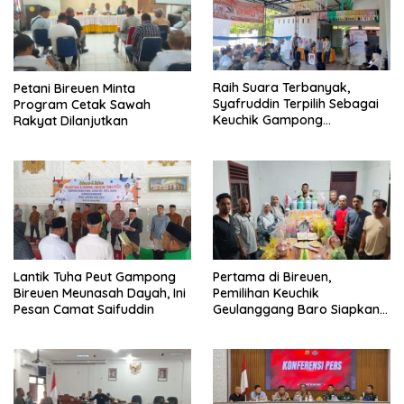
Raih Suara Terbanyak,
Petani Bireuen Minta
Syafruddin Terpilih Sebagai
Program Cetak Sawah
Keuchik Gampong
Rakyat Dilanjutkan
Geulanggang Baro
Lantik Tuha Peut Gampong
Pertama di Bireuen,
Bireuen Meunasah Dayah, Ini
Pemilihan Keuchik
Pesan Camat Saifuddin
Geulanggang Baro Siapkan
Doorprize Sepeda Listrik