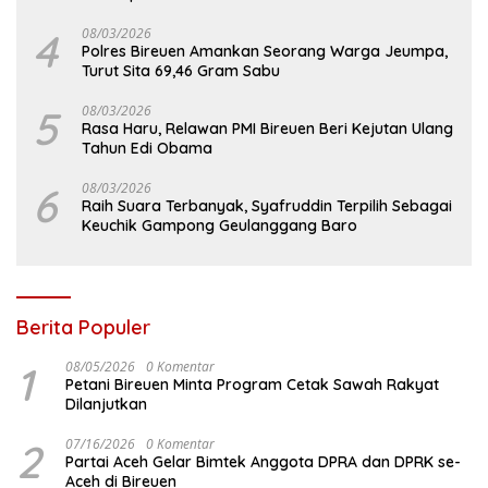
4
08/03/2026
Polres Bireuen Amankan Seorang Warga Jeumpa,
Turut Sita 69,46 Gram Sabu
5
08/03/2026
Rasa Haru, Relawan PMI Bireuen Beri Kejutan Ulang
Tahun Edi Obama
6
08/03/2026
Raih Suara Terbanyak, Syafruddin Terpilih Sebagai
Keuchik Gampong Geulanggang Baro
Berita Populer
1
08/05/2026
0 Komentar
Petani Bireuen Minta Program Cetak Sawah Rakyat
Dilanjutkan
2
07/16/2026
0 Komentar
Partai Aceh Gelar Bimtek Anggota DPRA dan DPRK se-
Aceh di Bireuen