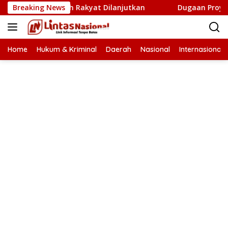
Langsung
etak Sawah Rakyat Dilanjutkan
Breaking News
Dugaan Proyek Aneuk Lu
ke
konten
Home
Hukum & Kriminal
Daerah
Nasional
Internasional