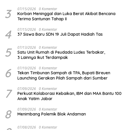
3
07/15/2026
0 Komentar
Korban Meninggal dan Luka Berat Akibat Bencana
Terima Santunan Tahap II
4
07/15/2026
0 Komentar
37 Siswa Baru SDN 19 Juli Dapat Hadiah Tas
5
07/13/2026
0 Komentar
Satu Unit Rumah di Peudada Ludes Terbakar,
3 Lainnya Ikut Terdampak
6
07/10/2026
0 Komentar
Tekan Timbunan Sampah di TPA, Bupati Bireuen
Launching Gerakan Pilah Sampah dari Sumber
7
07/09/2026
0 Komentar
Perkuat Kolaborasi Kebaikan, IBM dan MAA Bantu 100
Anak Yatim Jabar
8
07/09/2026
0 Komentar
Menimbang Polemik Blok Andaman
07/08/2026
0 Komentar