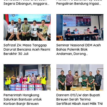
Pengaliran Bendung Irigasi
Segera Dibangun, Anggaran
Pante Lhoong
Capai 500 M
Safrizal ZA: Masa Tanggap
Seminar Nasional DEM Aceh
Darurat Bencana Aceh Resmi
Bahas Polemik Blok
Berakhir 30 Juli
Andaman, Dorong
Percepatan Investasi dan
Hilirisasi
Pemerintah Hongkong
Danrem 011/LW dan Bupati
Salurkan Bantuan untuk
Bireuen Serah Terima
Korban Banjir Bireuen
Sertifikat Hibah Aset Milik TNI