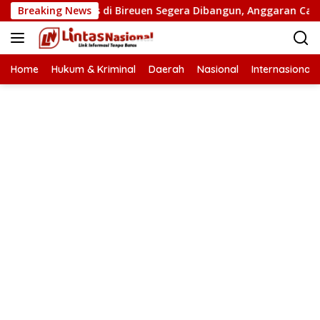
Langsung
embatan Putus di Bireuen Segera Dibangun, Anggaran Capai 500
Breaking News
ke
konten
Home
Hukum & Kriminal
Daerah
Nasional
Internasional