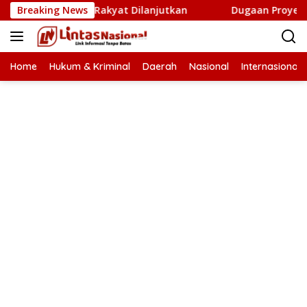
Langsung
Cetak Sawah Rakyat Dilanjutkan
Breaking News
Dugaan Proyek Aneuk L
ke
konten
Home
Hukum & Kriminal
Daerah
Nasional
Internasional