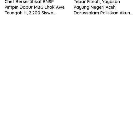
Chef Bersertifikat BNSP
Tebar Fitnah, Yayasan
Pimpin Dapur MBG Lhok Awe
Payung Negeri Aceh
Teungoh III, 2.200 Siswa
Darussalam Polisikan Akun
Nikmati Menu Bergizi Setiap
Instagram ypnad.pungo
Hari