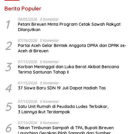
Berita Populer
1
08/05/2026
0 Komentar
Petani Bireuen Minta Program Cetak Sawah Rakyat
Dilanjutkan
2
07/16/2026
0 Komentar
Partai Aceh Gelar Bimtek Anggota DPRA dan DPRK se-
Aceh di Bireuen
3
07/15/2026
0 Komentar
Korban Meninggal dan Luka Berat Akibat Bencana
Terima Santunan Tahap II
4
07/15/2026
0 Komentar
37 Siswa Baru SDN 19 Juli Dapat Hadiah Tas
5
07/13/2026
0 Komentar
Satu Unit Rumah di Peudada Ludes Terbakar,
3 Lainnya Ikut Terdampak
6
07/10/2026
0 Komentar
Tekan Timbunan Sampah di TPA, Bupati Bireuen
Launching Gerakan Pilah Sampah dari Sumber