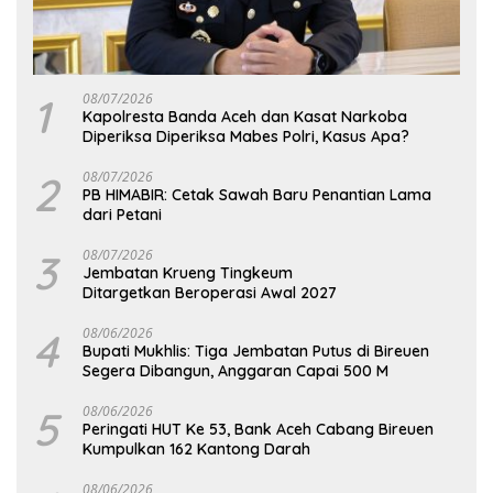
1
08/07/2026
Kapolresta Banda Aceh dan Kasat Narkoba
Diperiksa Diperiksa Mabes Polri, Kasus Apa?
2
08/07/2026
PB HIMABIR: Cetak Sawah Baru Penantian Lama
dari Petani
3
08/07/2026
Jembatan Krueng Tingkeum
Ditargetkan Beroperasi Awal 2027
4
08/06/2026
Bupati Mukhlis: Tiga Jembatan Putus di Bireuen
Segera Dibangun, Anggaran Capai 500 M
5
08/06/2026
Peringati HUT Ke 53, Bank Aceh Cabang Bireuen
Kumpulkan 162 Kantong Darah
08/06/2026