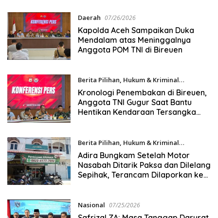
Daerah
07/26/2026
Kapolda Aceh Sampaikan Duka
Mendalam atas Meninggalnya
Anggota POM TNI di Bireuen
Berita Pilihan
,
Hukum & Kriminal
07/26/2026
Kronologi Penembakan di Bireuen,
Anggota TNI Gugur Saat Bantu
Hentikan Kendaraan Tersangka
Narkoba
Berita Pilihan
,
Hukum & Kriminal
07/26/2026
Adira Bungkam Setelah Motor
Nasabah Ditarik Paksa dan Dilelang
Sepihak, Terancam Dilaporkan ke
Polisi
Nasional
07/25/2026
Safrizal ZA: Masa Tanggap Darurat