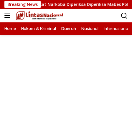
Langsung
a Aceh dan Kasat Narkoba Diperiksa Diperiksa Mabes Polri, Kas
Breaking News
ke
konten
Home
Hukum & Kriminal
Daerah
Nasional
Internasional