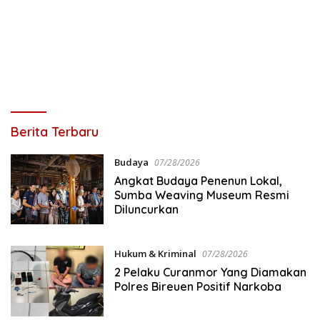
Lintas
Berita Terbaru
Nasional
Budaya
07/28/2026
Angkat Budaya Penenun Lokal,
Sumba Weaving Museum Resmi
Diluncurkan
Hukum & Kriminal
07/28/2026
2 Pelaku Curanmor Yang Diamakan
Polres Bireuen Positif Narkoba