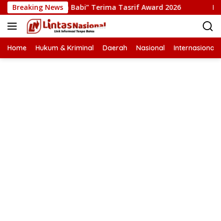
Langsung
ilm “Pesta Babi” Terima Tasrif Award 2026
Breaking News
Kapolresta 
ke
konten
Home
Hukum & Kriminal
Daerah
Nasional
Internasional