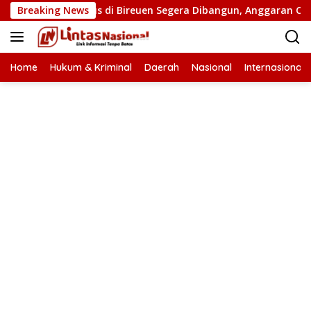
Langsung
mbatan Putus di Bireuen Segera Dibangun, Anggaran Capai 500 
Breaking News
ke
konten
Home
Hukum & Kriminal
Daerah
Nasional
Internasional