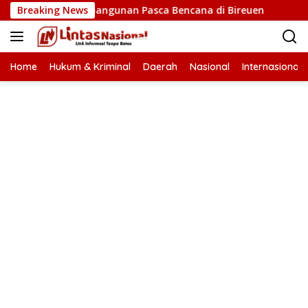
Langsung
epatan Pembangunan Pasca Bencana di Bireuen
Breaking News
Wapres 
ke
konten
Home
Hukum & Kriminal
Daerah
Nasional
Internasional