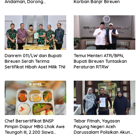
Andaman, Dorong
Korban Banjir Bireuen
Percepatan Investasi dan
Hilirisasi
Danrem 011/LW dan Bupati
Temui Menteri ATR/BPN,
Bireuen Serah Terima
Bupati Bireuen Tuntaskan
Sertifikat Hibah Aset Milik TNI
Peraturan RTRW
Chef Bersertifikat BNSP
Tebar Fitnah, Yayasan
Pimpin Dapur MBG Lhok Awe
Payung Negeri Aceh
Teungoh III, 2.200 Siswa
Darussalam Polisikan Akun
Nikmati Menu Bergizi Setiap
Instagram ypnad.pungo