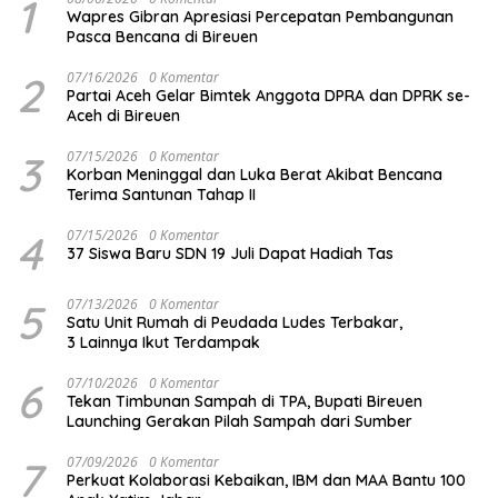
1
Wapres Gibran Apresiasi Percepatan Pembangunan
Pasca Bencana di Bireuen
2
07/16/2026
0 Komentar
Partai Aceh Gelar Bimtek Anggota DPRA dan DPRK se-
Aceh di Bireuen
3
07/15/2026
0 Komentar
Korban Meninggal dan Luka Berat Akibat Bencana
Terima Santunan Tahap II
4
07/15/2026
0 Komentar
37 Siswa Baru SDN 19 Juli Dapat Hadiah Tas
5
07/13/2026
0 Komentar
Satu Unit Rumah di Peudada Ludes Terbakar,
3 Lainnya Ikut Terdampak
6
07/10/2026
0 Komentar
Tekan Timbunan Sampah di TPA, Bupati Bireuen
Launching Gerakan Pilah Sampah dari Sumber
7
07/09/2026
0 Komentar
Perkuat Kolaborasi Kebaikan, IBM dan MAA Bantu 100