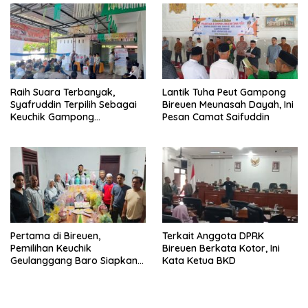
Raih Suara Terbanyak,
Lantik Tuha Peut Gampong
Syafruddin Terpilih Sebagai
Bireuen Meunasah Dayah, Ini
Keuchik Gampong
Pesan Camat Saifuddin
Geulanggang Baro
Pertama di Bireuen,
Terkait Anggota DPRK
Pemilihan Keuchik
Bireuen Berkata Kotor, Ini
Geulanggang Baro Siapkan
Kata Ketua BKD
Doorprize Sepeda Listrik