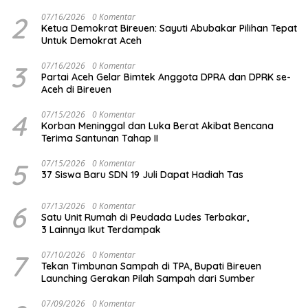
2
07/16/2026
0 Komentar
Ketua Demokrat Bireuen: Sayuti Abubakar Pilihan Tepat
Untuk Demokrat Aceh
3
07/16/2026
0 Komentar
Partai Aceh Gelar Bimtek Anggota DPRA dan DPRK se-
Aceh di Bireuen
4
07/15/2026
0 Komentar
Korban Meninggal dan Luka Berat Akibat Bencana
Terima Santunan Tahap II
5
07/15/2026
0 Komentar
37 Siswa Baru SDN 19 Juli Dapat Hadiah Tas
6
07/13/2026
0 Komentar
Satu Unit Rumah di Peudada Ludes Terbakar,
3 Lainnya Ikut Terdampak
7
07/10/2026
0 Komentar
Tekan Timbunan Sampah di TPA, Bupati Bireuen
Launching Gerakan Pilah Sampah dari Sumber
07/09/2026
0 Komentar