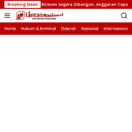
Langsung
an Putus di Bireuen Segera Dibangun, Anggaran Capai 500 M
Breaking News
ke
konten
Home
Hukum & Kriminal
Daerah
Nasional
Internasional