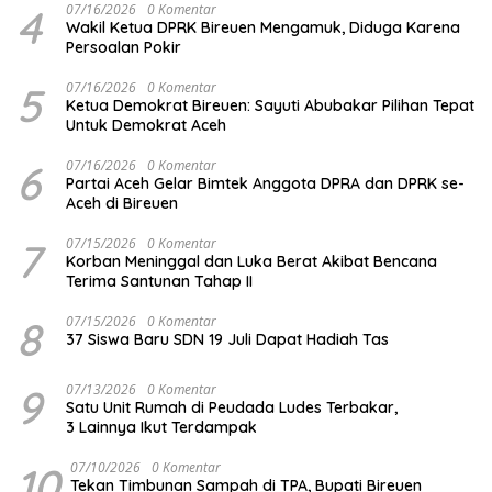
4
07/16/2026
0 Komentar
Wakil Ketua DPRK Bireuen Mengamuk, Diduga Karena
Persoalan Pokir
5
07/16/2026
0 Komentar
Ketua Demokrat Bireuen: Sayuti Abubakar Pilihan Tepat
Untuk Demokrat Aceh
6
07/16/2026
0 Komentar
Partai Aceh Gelar Bimtek Anggota DPRA dan DPRK se-
Aceh di Bireuen
7
07/15/2026
0 Komentar
Korban Meninggal dan Luka Berat Akibat Bencana
Terima Santunan Tahap II
8
07/15/2026
0 Komentar
37 Siswa Baru SDN 19 Juli Dapat Hadiah Tas
9
07/13/2026
0 Komentar
Satu Unit Rumah di Peudada Ludes Terbakar,
3 Lainnya Ikut Terdampak
10
07/10/2026
0 Komentar
Tekan Timbunan Sampah di TPA, Bupati Bireuen