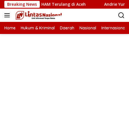
Langsung
anggaran HAM Terulang di Aceh
Breaking News
Andrie Yunus dan Tim 
ke
konten
Home
Hukum & Kriminal
Daerah
Nasional
Internasional