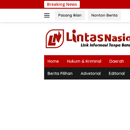
Langsung
Breaking News
Kapo
ke
konten
Pasang Iklan
Nonton Berita
Home
Hukum & Kriminal
Daerah
Berita Pilihan
Advetorial
Editorial