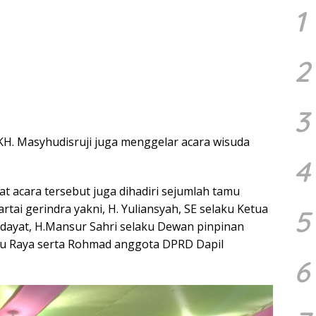
1
2
3
KH. Masyhudisruji juga menggelar acara wisuda
4
at acara tersebut juga dihadiri sejumlah tamu
ai gerindra yakni, H. Yuliansyah, SE selaku Ketua
5
dayat, H.Mansur Sahri selaku Dewan pinpinan
bu Raya serta Rohmad anggota DPRD Dapil
6