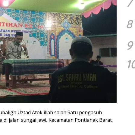
7
8
9
1
Mubaligh Uztad Atok illah salah Satu pengasuh
 di jalan sungai jawi, Kecamatan Pontianak Barat.