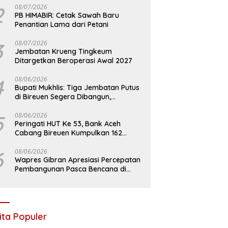
2
08/07/2026
PB HIMABIR: Cetak Sawah Baru
Penantian Lama dari Petani
3
08/07/2026
Jembatan Krueng Tingkeum
Ditargetkan Beroperasi Awal 2027
4
08/06/2026
Bupati Mukhlis: Tiga Jembatan Putus
di Bireuen Segera Dibangun,
Anggaran Capai 500 M
5
08/06/2026
Peringati HUT Ke 53, Bank Aceh
Cabang Bireuen Kumpulkan 162
Kantong Darah
6
08/06/2026
Wapres Gibran Apresiasi Percepatan
Pembangunan Pasca Bencana di
Bireuen
ita Populer