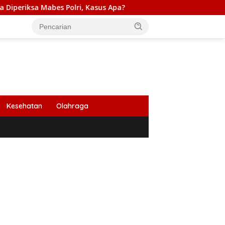
 Polri, Kasus Apa?
PB HIMABIR: Cetak Sawah Baru Pena
Kesehatan
Olahraga