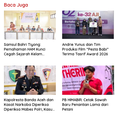
Baca Juga
Samsul Bahri Tiyong:
Andrie Yunus dan Tim
Pemahaman HAM Kunci
Produksi Film “Pesta Babi”
Cegah Sejarah Kelam
Terima Tasrif Award 2026
Pelanggaran HAM Terulang di
Aceh
Kapolresta Banda Aceh dan
PB HIMABIR: Cetak Sawah
Kasat Narkoba Diperiksa
Baru Penantian Lama dari
Diperiksa Mabes Polri, Kasus
Petani
Apa?