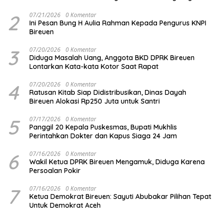
2
07/21/2026
0 Komentar
Ini Pesan Bung H Aulia Rahman Kepada Pengurus KNPI
Bireuen
3
07/20/2026
0 Komentar
Diduga Masalah Uang, Anggota BKD DPRK Bireuen
Lontarkan Kata-kata Kotor Saat Rapat
4
07/20/2026
0 Komentar
Ratusan Kitab Siap Didistribusikan, Dinas Dayah
Bireuen Alokasi Rp250 Juta untuk Santri
5
07/17/2026
0 Komentar
Panggil 20 Kepala Puskesmas, Bupati Mukhlis
Perintahkan Dokter dan Kapus Siaga 24 Jam
6
07/16/2026
0 Komentar
Wakil Ketua DPRK Bireuen Mengamuk, Diduga Karena
Persoalan Pokir
7
07/16/2026
0 Komentar
Ketua Demokrat Bireuen: Sayuti Abubakar Pilihan Tepat
Untuk Demokrat Aceh