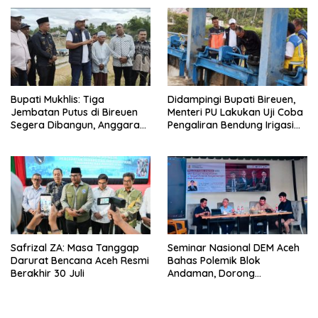
Bupati Mukhlis: Tiga
Didampingi Bupati Bireuen,
Jembatan Putus di Bireuen
Menteri PU Lakukan Uji Coba
Segera Dibangun, Anggaran
Pengaliran Bendung Irigasi
Capai 500 M
Pante Lhoong
Safrizal ZA: Masa Tanggap
Seminar Nasional DEM Aceh
Darurat Bencana Aceh Resmi
Bahas Polemik Blok
Berakhir 30 Juli
Andaman, Dorong
Percepatan Investasi dan
Hilirisasi