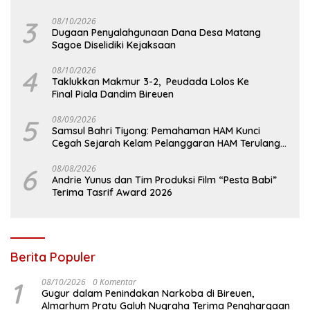
3
08/10/2026
Dugaan Penyalahgunaan Dana Desa Matang
Sagoe Diselidiki Kejaksaan
4
08/10/2026
Taklukkan Makmur 3-2, Peudada Lolos Ke
Final Piala Dandim Bireuen
5
08/09/2026
Samsul Bahri Tiyong: Pemahaman HAM Kunci
Cegah Sejarah Kelam Pelanggaran HAM Terulang
di Aceh
6
08/08/2026
Andrie Yunus dan Tim Produksi Film “Pesta Babi”
Terima Tasrif Award 2026
Berita Populer
1
08/10/2026
0 Komentar
Gugur dalam Penindakan Narkoba di Bireuen,
Almarhum Pratu Galuh Nugraha Terima Penghargaan