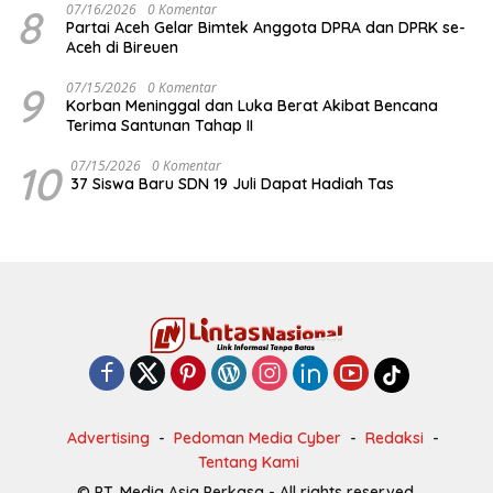
8
07/16/2026
0 Komentar
Partai Aceh Gelar Bimtek Anggota DPRA dan DPRK se-
Aceh di Bireuen
9
07/15/2026
0 Komentar
Korban Meninggal dan Luka Berat Akibat Bencana
Terima Santunan Tahap II
10
07/15/2026
0 Komentar
37 Siswa Baru SDN 19 Juli Dapat Hadiah Tas
Advertising
Pedoman Media Cyber
Redaksi
Tentang Kami
© PT. Media Asia Perkasa - All rights reserved.