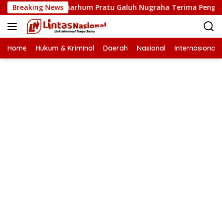
Langsung
reuen, Almarhum Pratu Galuh Nugraha Terima Penghargaan
Breaking News
ke
konten
Home
Hukum & Kriminal
Daerah
Nasional
Internasional