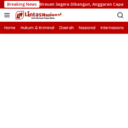
Langsung
an Putus di Bireuen Segera Dibangun, Anggaran Capai 500 M
Breaking News
ke
konten
Home
Hukum & Kriminal
Daerah
Nasional
Internasional