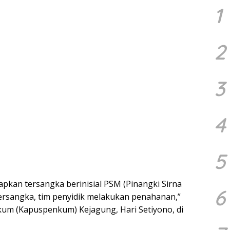
1
2
3
4
5
pkan tersangka berinisial PSM (Pinangki Sirna
6
 tersangka, tim penyidik melakukan penahanan,”
um (Kapuspenkum) Kejagung, Hari Setiyono, di