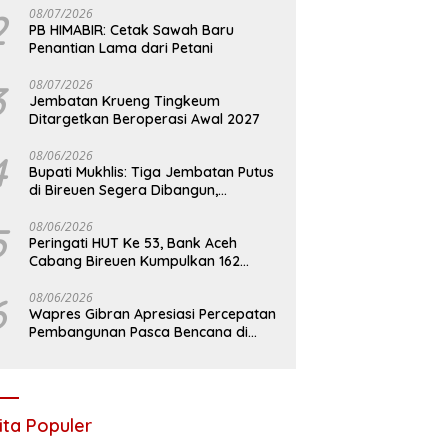
2
08/07/2026
PB HIMABIR: Cetak Sawah Baru
Penantian Lama dari Petani
3
08/07/2026
Jembatan Krueng Tingkeum
Ditargetkan Beroperasi Awal 2027
4
08/06/2026
Bupati Mukhlis: Tiga Jembatan Putus
di Bireuen Segera Dibangun,
Anggaran Capai 500 M
5
08/06/2026
Peringati HUT Ke 53, Bank Aceh
Cabang Bireuen Kumpulkan 162
Kantong Darah
6
08/06/2026
Wapres Gibran Apresiasi Percepatan
Pembangunan Pasca Bencana di
Bireuen
ita Populer