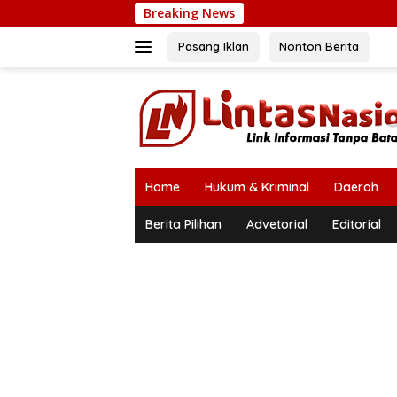
Langsung
Breaking News
K
ke
konten
Pasang Iklan
Nonton Berita
Home
Hukum & Kriminal
Daerah
Berita Pilihan
Advetorial
Editorial