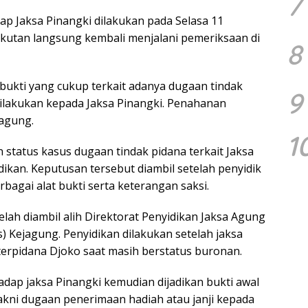
7
p Jaksa Pinangki dilakukan pada Selasa 11
utan langsung kembali menjalani pemeriksaan di
8
bukti yang cukup terkait adanya dugaan tindak
9
ilakukan kepada Jaksa Pinangki. Penahanan
jagung.
1
status kasus dugaan tindak pidana terkait Jaksa
dikan. Keputusan tersebut diambil setelah penyidik
agai alat bukti serta keterangan saksi.
lah diambil alih Direktorat Penyidikan Jaksa Agung
 Kejagung. Penyidikan dilakukan setelah jaksa
erpidana Djoko saat masih berstatus buronan.
dap jaksa Pinangki kemudian dijadikan bukti awal
yakni dugaan penerimaan hadiah atau janji kepada