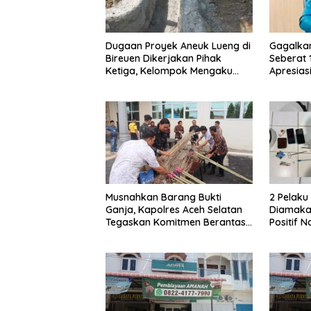
Dugaan Proyek Aneuk Lueng di
Gagalka
Bireuen Dikerjakan Pihak
Seberat 
Ketiga, Kelompok Mengaku
Apresiasi
Hanya Terima 10 Juta
Musnahkan Barang Bukti
2 Pelak
Ganja, Kapolres Aceh Selatan
Diamakan
Tegaskan Komitmen Berantas
Positif 
Narkoba