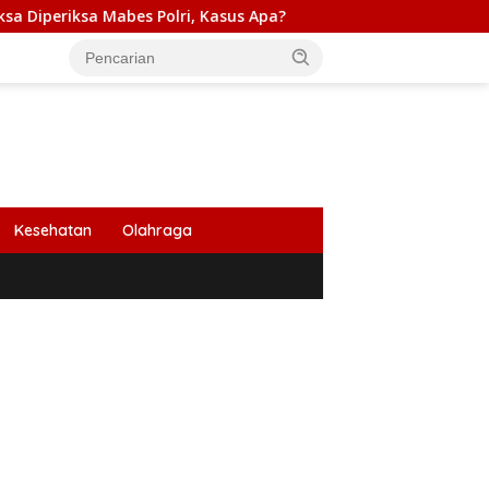
abes Polri, Kasus Apa?
PB HIMABIR: Cetak Sawah Baru P
Kesehatan
Olahraga