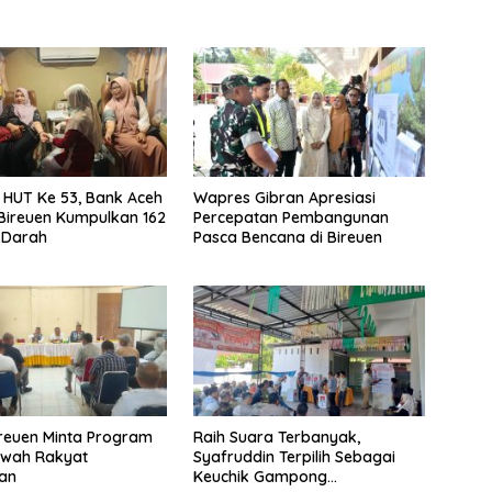
i HUT Ke 53, Bank Aceh
Wapres Gibran Apresiasi
Bireuen Kumpulkan 162
Percepatan Pembangunan
 Darah
Pasca Bencana di Bireuen
ireuen Minta Program
Raih Suara Terbanyak,
awah Rakyat
Syafruddin Terpilih Sebagai
kan
Keuchik Gampong