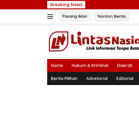
Langsung
Breaking News
ke
konten
Pasang Iklan
Nonton Berita
Home
Hukum & Kriminal
Daerah
Berita Pilihan
Advetorial
Editorial