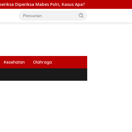
 Mabes Polri, Kasus Apa?
PB HIMABIR: Cetak Sawah Bar
Kesehatan
Olahraga