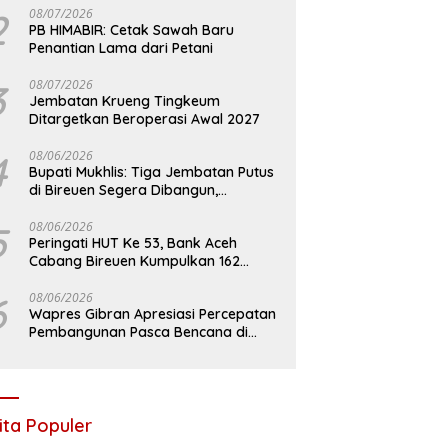
2
08/07/2026
PB HIMABIR: Cetak Sawah Baru
Penantian Lama dari Petani
3
08/07/2026
Jembatan Krueng Tingkeum
Ditargetkan Beroperasi Awal 2027
4
08/06/2026
Bupati Mukhlis: Tiga Jembatan Putus
di Bireuen Segera Dibangun,
Anggaran Capai 500 M
5
08/06/2026
Peringati HUT Ke 53, Bank Aceh
Cabang Bireuen Kumpulkan 162
Kantong Darah
6
08/06/2026
Wapres Gibran Apresiasi Percepatan
Pembangunan Pasca Bencana di
Bireuen
ita Populer