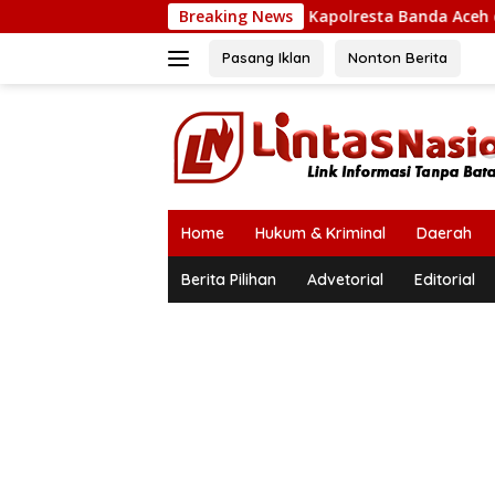
Langsung
Breaking News
Kapolresta Banda Aceh dan Kasat N
ke
konten
Pasang Iklan
Nonton Berita
Home
Hukum & Kriminal
Daerah
Berita Pilihan
Advetorial
Editorial