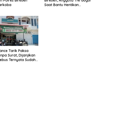
 Polres Bireuen
Bireuen, Anggota TNI Gugur
Narkoba
Saat Bantu Hentikan
Kendaraan Tersangka
Narkoba
nance Tarik Paksa
npa Surat, Dijanjikan
ebus Ternyata Sudah