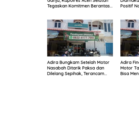
Ganja, Kapolres Aceh Selatan
Diamakan
Tegaskan Komitmen Berantas
Positif 
Narkoba
Adira Bungkam Setelah Motor
Adira Fi
Nasabah Ditarik Paksa dan
Motor Ta
Dilelang Sepihak, Terancam
Bisa Men
Dilaporkan ke Polisi
Dilelang