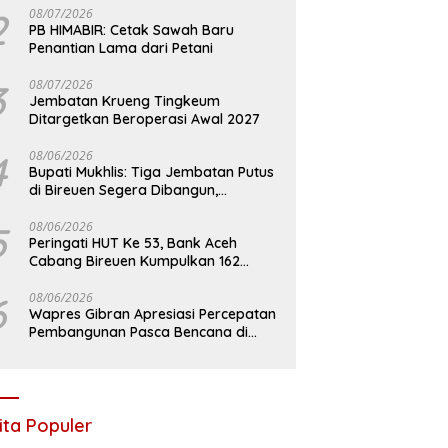
2
08/07/2026
PB HIMABIR: Cetak Sawah Baru
Penantian Lama dari Petani
3
08/07/2026
Jembatan Krueng Tingkeum
Ditargetkan Beroperasi Awal 2027
4
08/06/2026
Bupati Mukhlis: Tiga Jembatan Putus
di Bireuen Segera Dibangun,
Anggaran Capai 500 M
5
08/06/2026
Peringati HUT Ke 53, Bank Aceh
Cabang Bireuen Kumpulkan 162
Kantong Darah
6
08/06/2026
Wapres Gibran Apresiasi Percepatan
Pembangunan Pasca Bencana di
Bireuen
ita Populer