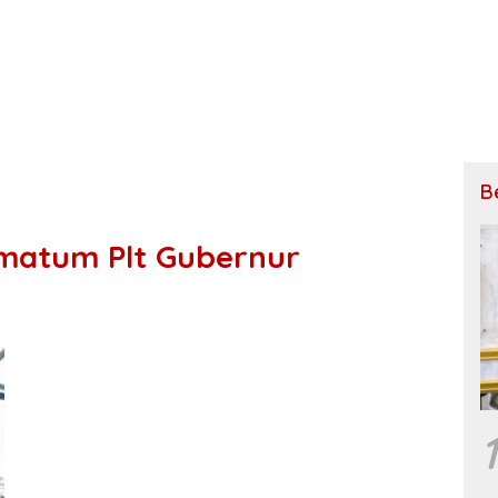
B
imatum Plt Gubernur
1