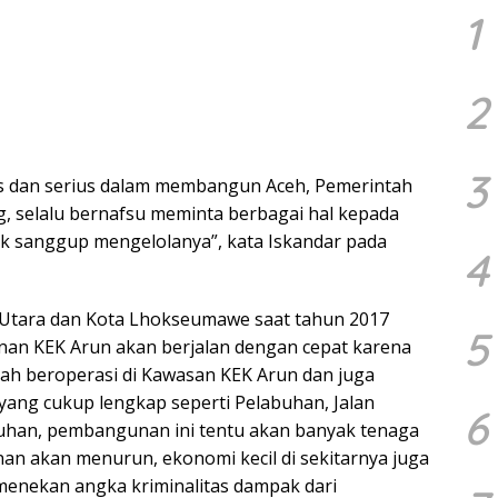
1
2
3
us dan serius dalam membangun Aceh, Pemerintah
, selalu bernafsu meminta berbagai hal kepada
dak sanggup mengelolanya”, kata Iskandar pada
4
 Utara dan Kota Lhokseumawe saat tahun 2017
5
an KEK Arun akan berjalan dengan cepat karena
h beroperasi di Kawasan KEK Arun dan juga
yang cukup lengkap seperti Pelabuhan, Jalan
6
labuhan, pembangunan ini tentu akan banyak tenaga
an akan menurun, ekonomi kecil di sekitarnya juga
 menekan angka kriminalitas dampak dari