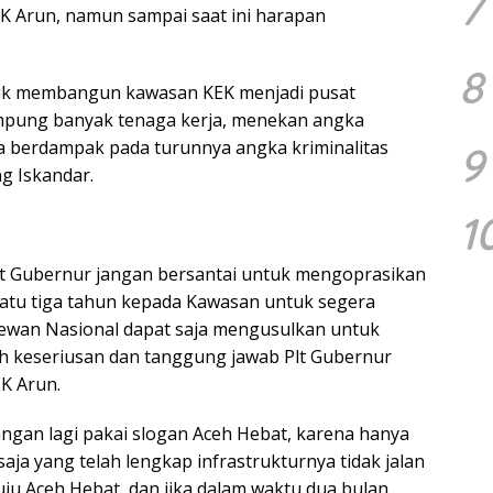
7
EK Arun, namun sampai saat ini harapan
8
uk membangun kawasan KEK menjadi pusat
ampung banyak tenaga kerja, menekan angka
ga berdampak pada turunnya angka kriminalitas
9
g Iskandar.
1
lt Gubernur jangan bersantai untuk mengoprasikan
atu tiga tahun kepada Kawasan untuk segera
Dewan Nasional dapat saja mengusulkan untuk
uh keseriusan dan tanggung jawab Plt Gubernur
K Arun.
jangan lagi pakai slogan Aceh Hebat, karena hanya
a yang telah lengkap infrastrukturnya tidak jalan
u Aceh Hebat, dan jika dalam waktu dua bulan