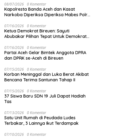
08/07/2026
0 Komentar
Kapolresta Banda Aceh dan Kasat
Narkoba Diperiksa Diperiksa Mabes Polri,
Kasus Apa?
07/16/2026
0 Komentar
Ketua Demokrat Bireuen: Sayuti
Abubakar Pilihan Tepat Untuk Demokrat
Aceh
07/16/2026
0 Komentar
Partai Aceh Gelar Bimtek Anggota DPRA
dan DPRK se-Aceh di Bireuen
07/15/2026
0 Komentar
Korban Meninggal dan Luka Berat Akibat
Bencana Terima Santunan Tahap II
07/15/2026
0 Komentar
37 Siswa Baru SDN 19 Juli Dapat Hadiah
Tas
07/13/2026
0 Komentar
Satu Unit Rumah di Peudada Ludes
Terbakar, 3 Lainnya Ikut Terdampak
07/10/2026
0 Komentar