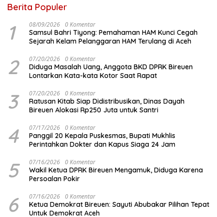
Berita Populer
1
08/09/2026
0 Komentar
Samsul Bahri Tiyong: Pemahaman HAM Kunci Cegah
Sejarah Kelam Pelanggaran HAM Terulang di Aceh
2
07/20/2026
0 Komentar
Diduga Masalah Uang, Anggota BKD DPRK Bireuen
Lontarkan Kata-kata Kotor Saat Rapat
3
07/20/2026
0 Komentar
Ratusan Kitab Siap Didistribusikan, Dinas Dayah
Bireuen Alokasi Rp250 Juta untuk Santri
4
07/17/2026
0 Komentar
Panggil 20 Kepala Puskesmas, Bupati Mukhlis
Perintahkan Dokter dan Kapus Siaga 24 Jam
5
07/16/2026
0 Komentar
Wakil Ketua DPRK Bireuen Mengamuk, Diduga Karena
Persoalan Pokir
6
07/16/2026
0 Komentar
Ketua Demokrat Bireuen: Sayuti Abubakar Pilihan Tepat
Untuk Demokrat Aceh