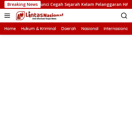
Langsung
an HAM Kunci Cegah Sejarah Kelam Pelanggaran HAM Terulang 
Breaking News
ke
konten
Home
Hukum & Kriminal
Daerah
Nasional
Internasional