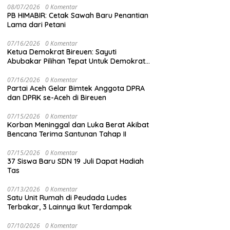
08/07/2026
0 Komentar
PB HIMABIR: Cetak Sawah Baru Penantian
Lama dari Petani
07/16/2026
0 Komentar
Ketua Demokrat Bireuen: Sayuti
Abubakar Pilihan Tepat Untuk Demokrat
Aceh
07/16/2026
0 Komentar
Partai Aceh Gelar Bimtek Anggota DPRA
dan DPRK se-Aceh di Bireuen
07/15/2026
0 Komentar
Korban Meninggal dan Luka Berat Akibat
Bencana Terima Santunan Tahap II
07/15/2026
0 Komentar
37 Siswa Baru SDN 19 Juli Dapat Hadiah
Tas
07/13/2026
0 Komentar
Satu Unit Rumah di Peudada Ludes
Terbakar, 3 Lainnya Ikut Terdampak
07/10/2026
0 Komentar