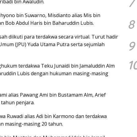
7
ibadi bin Awaludin.
ahyono bin Suwarno, Misdianto alias Mis bin
8
an Bob Abdul Haris bin Baharuddin Lubis.
ah diikuti para terdakwa secara virtual. Turut hadir
9
 Umum (JPU) Yuda Utama Putra serta sejumlah
1
hukum terdakwa Teku Junaidi bin Jamaluddin Alm
haruddin Lubis dengan hukuman masing-masing
i alias Pawang Ami bin Bustamam Alm, Arief
 tahun penjara.
a Ruwadi alias Adi bin Karmono dan terdakwa
 masing-masing 20 tahun.