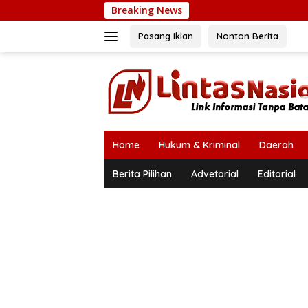
Langsung
Breaking News
PB
ke
konten
Pasang Iklan
Nonton Berita
Home
Hukum & Kriminal
Daerah
Berita Pilihan
Advetorial
Editorial