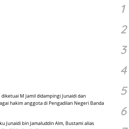
1
2
3
4
5
 diketuai M Jamil didampingi Junaidi dan
ai hakim anggota di Pengadilan Negeri Banda
6
u Junaidi bin Jamaluddin Alm, Bustami alias