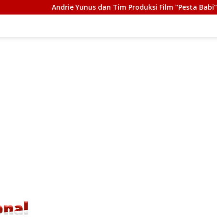
nus dan Tim Produksi Film “Pesta Babi” Terima Tasrif Award 20