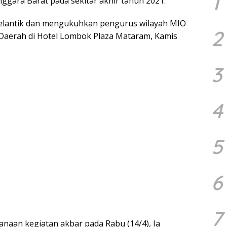
1
ggara Barat pada sekitar akhir tahun 2021.
melantik dan mengukuhkan pengurus wilayah MIO
2
Daerah di Hotel Lombok Plaza Mataram, Kamis
3
4
5
6
7
anaan kegiatan akbar pada Rabu (14/4), Ia