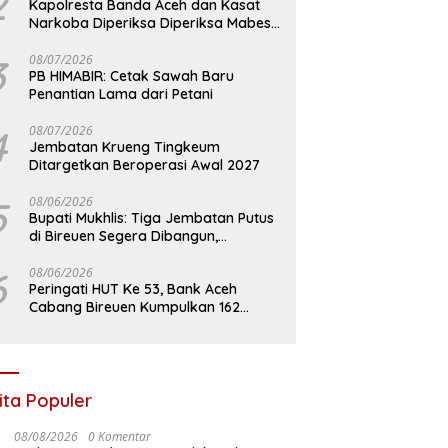
2
Kapolresta Banda Aceh dan Kasat
Narkoba Diperiksa Diperiksa Mabes
Polri, Kasus Apa?
3
08/07/2026
PB HIMABIR: Cetak Sawah Baru
Penantian Lama dari Petani
4
08/07/2026
Jembatan Krueng Tingkeum
Ditargetkan Beroperasi Awal 2027
5
08/06/2026
Bupati Mukhlis: Tiga Jembatan Putus
di Bireuen Segera Dibangun,
Anggaran Capai 500 M
6
08/06/2026
Peringati HUT Ke 53, Bank Aceh
Cabang Bireuen Kumpulkan 162
Kantong Darah
ita Populer
08/08/2026
0 Komentar