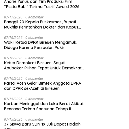
Andrie Yunus dan Tim Produksi Film
“Pesta Babi” Terima Tasrif Award 2026
07/17/2026
0 Komentar
Panggil 20 Kepala Puskesmas, Bupati
Mukhlis Perintahkan Dokter dan Kapus
Siaga 24 Jam
07/16/2026
0 Komentar
Wakil Ketua DPRK Bireuen Mengamuk,
Diduga Karena Persoalan Pokir
07/16/2026
0 Komentar
Ketua Demokrat Bireuen: Sayuti
Abubakar Pilihan Tepat Untuk Demokrat
Aceh
07/16/2026
0 Komentar
Partai Aceh Gelar Bimtek Anggota DPRA
dan DPRK se-Aceh di Bireuen
07/15/2026
0 Komentar
Korban Meninggal dan Luka Berat Akibat
Bencana Terima Santunan Tahap II
07/15/2026
0 Komentar
37 Siswa Baru SDN 19 Juli Dapat Hadiah