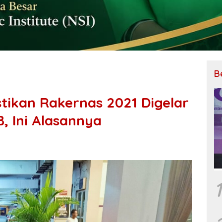
B
stikan Rakernas 2021 Digelar
, Ini Alasannya
1