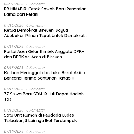
08/07/2026
0 Komentar
PB HIMABIR: Cetak Sawah Baru Penantian
Lama dari Petani
07/16/2026
0 Komentar
Ketua Demokrat Bireuen: Sayuti
Abubakar Pilihan Tepat Untuk Demokrat
Aceh
07/16/2026
0 Komentar
Partai Aceh Gelar Bimtek Anggota DPRA
dan DPRK se-Aceh di Bireuen
07/15/2026
0 Komentar
Korban Meninggal dan Luka Berat Akibat
Bencana Terima Santunan Tahap II
07/15/2026
0 Komentar
37 Siswa Baru SDN 19 Juli Dapat Hadiah
Tas
07/13/2026
0 Komentar
Satu Unit Rumah di Peudada Ludes
Terbakar, 3 Lainnya Ikut Terdampak
07/10/2026
0 Komentar