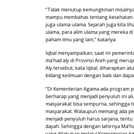
“Tidak menutup kemungkinan misalnya
mampu membahas tentang kesehatan. Jad
juga ulama-ulama. Sejarah juga kita li
ulama, para alim ulama yang mereka d
paham ilmu yang lain,” katanya.
Iqbal menyampaikan, saat ini pemerint
ma’had aly di Provinsi Aceh yang merup
Aly tersebut, kata Iqbal, diharapkan 
bidang keilmuan dengan baik dan dapat
“Di Kementerian Agama ada program p
berharap yang menjadi penyuluh ini a
masyarakat bisa sempurna, sehingga tid
masyarakat. Walaupun memang ada per
menjadi penyuluh harus sarjana, tentu 
dayah. Sehingga dengan lahirnya Ma’h
yang dilakukan melalui Kementerian A