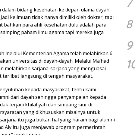
7
 dalam bidang kesehatan ke depan ulama dayah
i keilmuan tidak hanya dimiliki oleh dokter, tapi
8
hat bahkan para ahli kesehatan dulu adalah para
i samping paham ilmu agama tapi mereka juga
9
ah melalui Kementerian Agama telah melahirkan 6
1
akan universitas di dayah-dayah. Melalui Ma’had
akan melahirkan sarjana-sarjana yang menguasai
 terlibat langsung di tengah masyarakat.
enyuluhan kepada masyarakat, tentu kami
lumni dari dayah sehingga penyampaian kepada
ak terjadi khilafiyah dan simpang siur di
syaratan yang dikhususkan misalnya untuk
sarjana itu juga bukan hal yang haram bagi alumni
ad Aly itu juga menjawab program permerintah
gama,” ungkapnya.