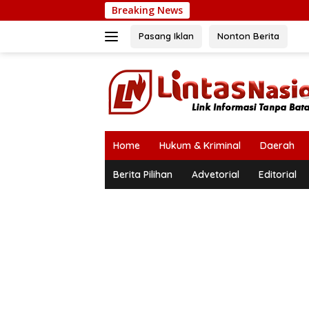
Langsung
Breaking News
ke
konten
Pasang Iklan
Nonton Berita
Home
Hukum & Kriminal
Daerah
Berita Pilihan
Advetorial
Editorial