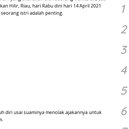
1
 Hilir, Riau, hari Rabu dini hari 14 April 2021
eorang istri adalah penting.
2
3
4
5
6
unuh diri usai suaminya menolak ajakannya untuk
m.