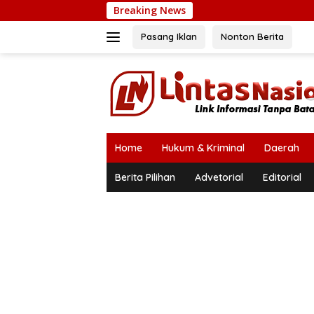
Langsung
Breaking News
ke
konten
Pasang Iklan
Nonton Berita
Home
Hukum & Kriminal
Daerah
Berita Pilihan
Advetorial
Editorial