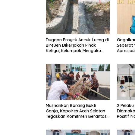
Dugaan Proyek Aneuk Lueng di
Gagalka
Bireuen Dikerjakan Pihak
Seberat 
Ketiga, Kelompok Mengaku
Apresiasi
Hanya Terima 10 Juta
Musnahkan Barang Bukti
2 Pelak
Ganja, Kapolres Aceh Selatan
Diamakan
Tegaskan Komitmen Berantas
Positif 
Narkoba