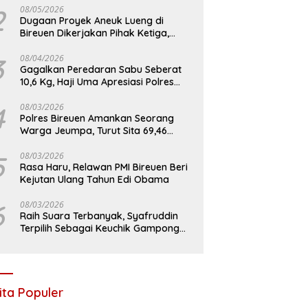
2
08/05/2026
Dugaan Proyek Aneuk Lueng di
Bireuen Dikerjakan Pihak Ketiga,
Kelompok Mengaku Hanya Terima 10
Juta
3
08/04/2026
Gagalkan Peredaran Sabu Seberat
10,6 Kg, Haji Uma Apresiasi Polres
Bireuen
4
08/03/2026
Polres Bireuen Amankan Seorang
Warga Jeumpa, Turut Sita 69,46
Gram Sabu
5
08/03/2026
Rasa Haru, Relawan PMI Bireuen Beri
Kejutan Ulang Tahun Edi Obama
6
08/03/2026
Raih Suara Terbanyak, Syafruddin
Terpilih Sebagai Keuchik Gampong
Geulanggang Baro
ita Populer