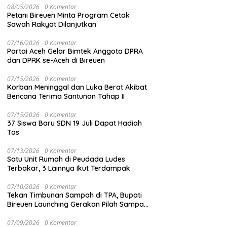
08/05/2026
0 Komentar
Petani Bireuen Minta Program Cetak
Sawah Rakyat Dilanjutkan
07/16/2026
0 Komentar
Partai Aceh Gelar Bimtek Anggota DPRA
dan DPRK se-Aceh di Bireuen
07/15/2026
0 Komentar
Korban Meninggal dan Luka Berat Akibat
Bencana Terima Santunan Tahap II
07/15/2026
0 Komentar
37 Siswa Baru SDN 19 Juli Dapat Hadiah
Tas
07/13/2026
0 Komentar
Satu Unit Rumah di Peudada Ludes
Terbakar, 3 Lainnya Ikut Terdampak
07/10/2026
0 Komentar
Tekan Timbunan Sampah di TPA, Bupati
Bireuen Launching Gerakan Pilah Sampah
dari Sumber
07/09/2026
0 Komentar