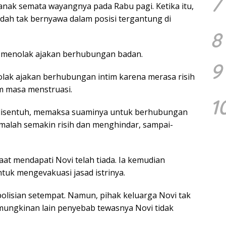
7
 anak semata wayangnya pada Rabu pagi. Ketika itu,
dah tak bernyawa dalam posisi tergantung di
8
h menolak ajakan berhubungan badan.
9
nolak ajakan berhubungan intim karena merasa risih
m masa menstruasi.
1
k disentuh, memaksa suaminya untuk berhubungan
i malah semakin risih dan menghindar, sampai-
at mendapati Novi telah tiada. Ia kemudian
tuk mengevakuasi jasad istrinya.
epolisian setempat. Namun, pihak keluarga Novi tak
mungkinan lain penyebab tewasnya Novi tidak