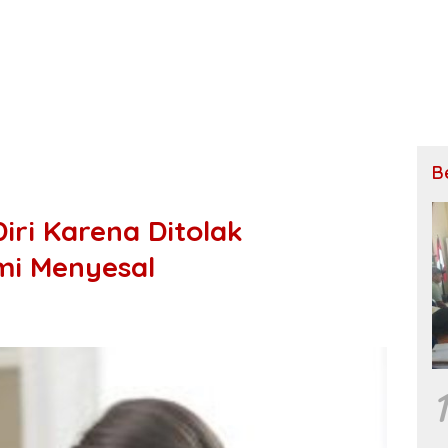
B
Diri Karena Ditolak
mi Menyesal
1