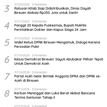
3
07/20/2026
0 Komentar
Ratusan Kitab Siap Didistribusikan, Dinas Dayah
Bireuen Alokasi Rp250 Juta untuk Santri
4
07/17/2026
0 Komentar
Panggil 20 Kepala Puskesmas, Bupati Mukhlis
Perintahkan Dokter dan Kapus Siaga 24 Jam
5
07/16/2026
0 Komentar
Wakil Ketua DPRK Bireuen Mengamuk, Diduga Karena
Persoalan Pokir
6
07/16/2026
0 Komentar
Ketua Demokrat Bireuen: Sayuti Abubakar Pilihan Tepat
Untuk Demokrat Aceh
7
07/16/2026
0 Komentar
Partai Aceh Gelar Bimtek Anggota DPRA dan DPRK se-
Aceh di Bireuen
8
07/15/2026
0 Komentar
Korban Meninggal dan Luka Berat Akibat Bencana
Terima Santunan Tahap II
07/15/2026
0 Komentar