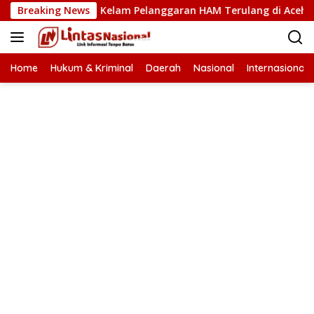
Langsung
Sejarah Kelam Pelanggaran HAM Terulang di Aceh
Breaking News
And
ke
konten
Home
Hukum & Kriminal
Daerah
Nasional
Internasional