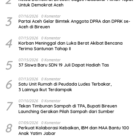
Untuk Demokrat Aceh
3
07/16/2026
0 Komentar
Partai Aceh Gelar Bimtek Anggota DPRA dan DPRK se-
Aceh di Bireuen
4
07/15/2026
0 Komentar
Korban Meninggal dan Luka Berat Akibat Bencana
Terima Santunan Tahap II
5
07/15/2026
0 Komentar
37 Siswa Baru SDN 19 Juli Dapat Hadiah Tas
6
07/13/2026
0 Komentar
Satu Unit Rumah di Peudada Ludes Terbakar,
3 Lainnya Ikut Terdampak
7
07/10/2026
0 Komentar
Tekan Timbunan Sampah di TPA, Bupati Bireuen
Launching Gerakan Pilah Sampah dari Sumber
8
07/09/2026
0 Komentar
Perkuat Kolaborasi Kebaikan, IBM dan MAA Bantu 100
Anak Yatim Jabar