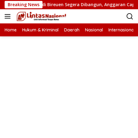
Langsung
tan Putus di Bireuen Segera Dibangun, Anggaran Capai 500 M
Breaking News
ke
konten
Home
Hukum & Kriminal
Daerah
Nasional
Internasional