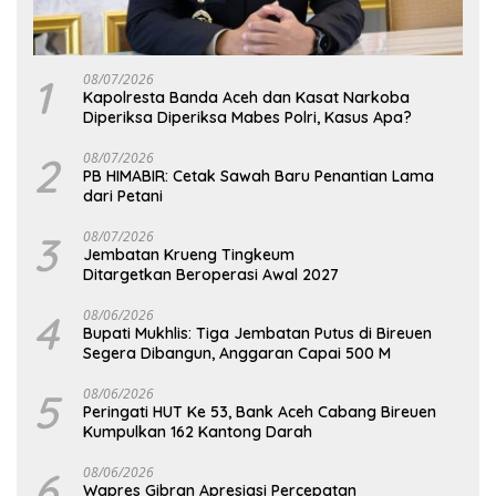
1
08/07/2026
Kapolresta Banda Aceh dan Kasat Narkoba
Diperiksa Diperiksa Mabes Polri, Kasus Apa?
2
08/07/2026
PB HIMABIR: Cetak Sawah Baru Penantian Lama
dari Petani
3
08/07/2026
Jembatan Krueng Tingkeum
Ditargetkan Beroperasi Awal 2027
4
08/06/2026
Bupati Mukhlis: Tiga Jembatan Putus di Bireuen
Segera Dibangun, Anggaran Capai 500 M
5
08/06/2026
Peringati HUT Ke 53, Bank Aceh Cabang Bireuen
Kumpulkan 162 Kantong Darah
6
08/06/2026
Wapres Gibran Apresiasi Percepatan