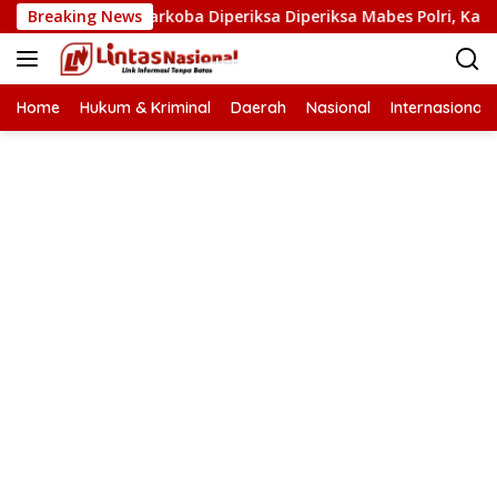
Langsung
an Kasat Narkoba Diperiksa Diperiksa Mabes Polri, Kasus Apa?
Breaking News
ke
konten
Home
Hukum & Kriminal
Daerah
Nasional
Internasional