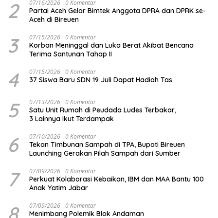
2
07/16/2026
0 Komentar
Partai Aceh Gelar Bimtek Anggota DPRA dan DPRK se-
Aceh di Bireuen
3
07/15/2026
0 Komentar
Korban Meninggal dan Luka Berat Akibat Bencana
Terima Santunan Tahap II
4
07/15/2026
0 Komentar
37 Siswa Baru SDN 19 Juli Dapat Hadiah Tas
5
07/13/2026
0 Komentar
Satu Unit Rumah di Peudada Ludes Terbakar,
3 Lainnya Ikut Terdampak
6
07/10/2026
0 Komentar
Tekan Timbunan Sampah di TPA, Bupati Bireuen
Launching Gerakan Pilah Sampah dari Sumber
7
07/09/2026
0 Komentar
Perkuat Kolaborasi Kebaikan, IBM dan MAA Bantu 100
Anak Yatim Jabar
8
07/09/2026
0 Komentar
Menimbang Polemik Blok Andaman