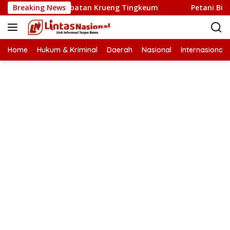
Langsung
ngunan Jembatan Krueng Tingkeum
Breaking News
Petani Bireuen Min
ke
konten
Home
Hukum & Kriminal
Daerah
Nasional
Internasional