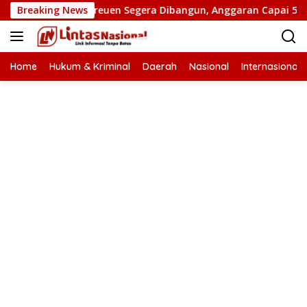
Langsung
Putus di Bireuen Segera Dibangun, Anggaran Capai 500 M
Breaking News
ke
konten
Home
Hukum & Kriminal
Daerah
Nasional
Internasional