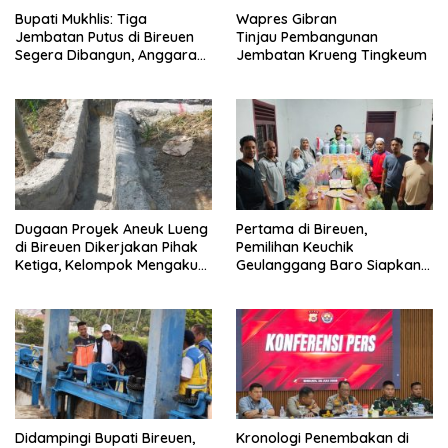
Bupati Mukhlis: Tiga
Wapres Gibran
Jembatan Putus di Bireuen
Tinjau Pembangunan
Segera Dibangun, Anggaran
Jembatan Krueng Tingkeum
Capai 500 M
Dugaan Proyek Aneuk Lueng
Pertama di Bireuen,
di Bireuen Dikerjakan Pihak
Pemilihan Keuchik
Ketiga, Kelompok Mengaku
Geulanggang Baro Siapkan
Hanya Terima 10 Juta
Doorprize Sepeda Listrik
Didampingi Bupati Bireuen,
Kronologi Penembakan di