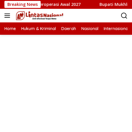
Langsung
etkan Beroperasi Awal 2027
Breaking News
Bupati Mukhlis: Tiga Jemb
ke
konten
Home
Hukum & Kriminal
Daerah
Nasional
Internasional