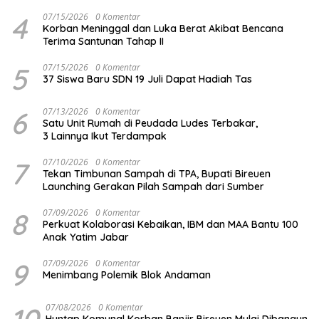
4
07/15/2026
0 Komentar
Korban Meninggal dan Luka Berat Akibat Bencana
Terima Santunan Tahap II
5
07/15/2026
0 Komentar
37 Siswa Baru SDN 19 Juli Dapat Hadiah Tas
6
07/13/2026
0 Komentar
Satu Unit Rumah di Peudada Ludes Terbakar,
3 Lainnya Ikut Terdampak
7
07/10/2026
0 Komentar
Tekan Timbunan Sampah di TPA, Bupati Bireuen
Launching Gerakan Pilah Sampah dari Sumber
8
07/09/2026
0 Komentar
Perkuat Kolaborasi Kebaikan, IBM dan MAA Bantu 100
Anak Yatim Jabar
9
07/09/2026
0 Komentar
Menimbang Polemik Blok Andaman
10
07/08/2026
0 Komentar
Huntap Komunal Korban Banjir Bireuen Mulai Dibangun