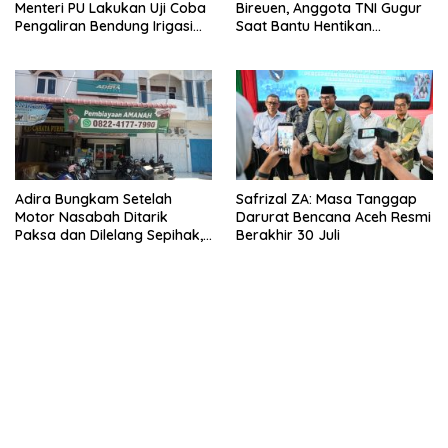
Menteri PU Lakukan Uji Coba
Bireuen, Anggota TNI Gugur
Pengaliran Bendung Irigasi
Saat Bantu Hentikan
Pante Lhoong
Kendaraan Tersangka
Narkoba
Adira Bungkam Setelah
Safrizal ZA: Masa Tanggap
Motor Nasabah Ditarik
Darurat Bencana Aceh Resmi
Paksa dan Dilelang Sepihak,
Berakhir 30 Juli
Terancam Dilaporkan ke
Polisi