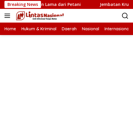
Langsung
ru Penantian Lama dari Petani
Breaking News
Jembatan Krueng Tingk
ke
konten
Home
Hukum & Kriminal
Daerah
Nasional
Internasional