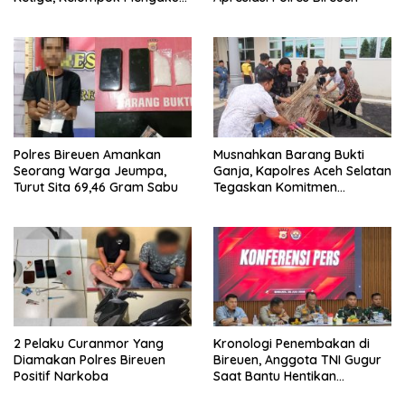
Hanya Terima 10 Juta
Polres Bireuen Amankan
Musnahkan Barang Bukti
Seorang Warga Jeumpa,
Ganja, Kapolres Aceh Selatan
Turut Sita 69,46 Gram Sabu
Tegaskan Komitmen
Berantas Narkoba
2 Pelaku Curanmor Yang
Kronologi Penembakan di
Diamakan Polres Bireuen
Bireuen, Anggota TNI Gugur
Positif Narkoba
Saat Bantu Hentikan
Kendaraan Tersangka