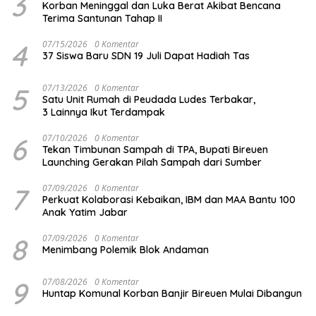
3
Korban Meninggal dan Luka Berat Akibat Bencana
Terima Santunan Tahap II
4
07/15/2026
0 Komentar
37 Siswa Baru SDN 19 Juli Dapat Hadiah Tas
5
07/13/2026
0 Komentar
Satu Unit Rumah di Peudada Ludes Terbakar,
3 Lainnya Ikut Terdampak
6
07/10/2026
0 Komentar
Tekan Timbunan Sampah di TPA, Bupati Bireuen
Launching Gerakan Pilah Sampah dari Sumber
7
07/09/2026
0 Komentar
Perkuat Kolaborasi Kebaikan, IBM dan MAA Bantu 100
Anak Yatim Jabar
8
07/09/2026
0 Komentar
Menimbang Polemik Blok Andaman
9
07/08/2026
0 Komentar
Huntap Komunal Korban Banjir Bireuen Mulai Dibangun