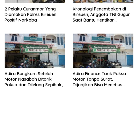
2 Pelaku Curanmor Yang
Kronologi Penembakan di
Diamakan Polres Bireuen
Bireuen, Anggota TNI Gugur
Positif Narkoba
Saat Bantu Hentikan
Kendaraan Tersangka
Narkoba
Adira Bungkam Setelah
Adira Finance Tarik Paksa
Motor Nasabah Ditarik
Motor Tanpa Surat,
Paksa dan Dilelang Sepihak,
Dijanjikan Bisa Menebus
Terancam Dilaporkan ke
Ternyata Sudah Dilelang
Polisi