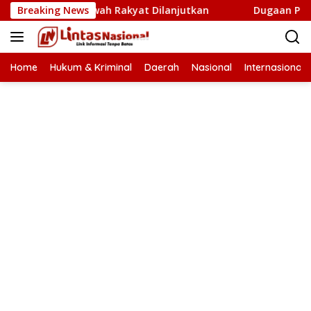
Langsung
m Cetak Sawah Rakyat Dilanjutkan
Breaking News
Dugaan Proyek Aneuk
ke
konten
Home
Hukum & Kriminal
Daerah
Nasional
Internasional