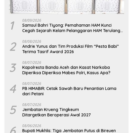
1
08/09/2026
Samsul Bahri Tiyong: Pemahaman HAM Kunci
Cegah Sejarah Kelam Pelanggaran HAM Terulang
di Aceh
2
08/08/2026
Andrie Yunus dan Tim Produksi Film “Pesta Babi”
Terima Tasrif Award 2026
3
08/07/2026
Kapolresta Banda Aceh dan Kasat Narkoba
Diperiksa Diperiksa Mabes Polri, Kasus Apa?
4
08/07/2026
PB HIMABIR: Cetak Sawah Baru Penantian Lama
dari Petani
5
08/07/2026
Jembatan Krueng Tingkeum
Ditargetkan Beroperasi Awal 2027
6
08/06/2026
Bupati Mukhlis: Tiga Jembatan Putus di Bireuen