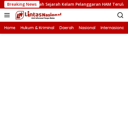
Langsung
nci Cegah Sejarah Kelam Pelanggaran HAM Terulang di Aceh
Breaking News
ke
konten
Home
Hukum & Kriminal
Daerah
Nasional
Internasional