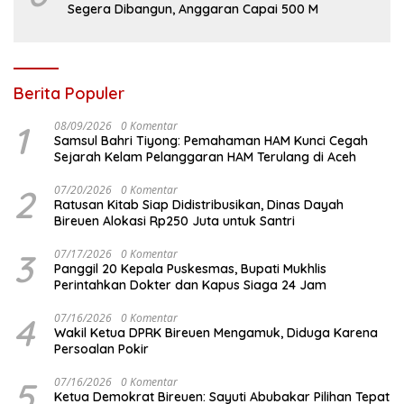
Segera Dibangun, Anggaran Capai 500 M
Berita Populer
1
08/09/2026
0 Komentar
Samsul Bahri Tiyong: Pemahaman HAM Kunci Cegah
Sejarah Kelam Pelanggaran HAM Terulang di Aceh
2
07/20/2026
0 Komentar
Ratusan Kitab Siap Didistribusikan, Dinas Dayah
Bireuen Alokasi Rp250 Juta untuk Santri
3
07/17/2026
0 Komentar
Panggil 20 Kepala Puskesmas, Bupati Mukhlis
Perintahkan Dokter dan Kapus Siaga 24 Jam
4
07/16/2026
0 Komentar
Wakil Ketua DPRK Bireuen Mengamuk, Diduga Karena
Persoalan Pokir
5
07/16/2026
0 Komentar
Ketua Demokrat Bireuen: Sayuti Abubakar Pilihan Tepat