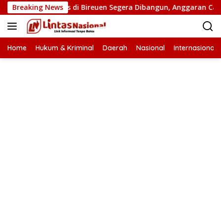
Langsung
mbatan Putus di Bireuen Segera Dibangun, Anggaran Capai 500 
Breaking News
ke
konten
Home
Hukum & Kriminal
Daerah
Nasional
Internasional