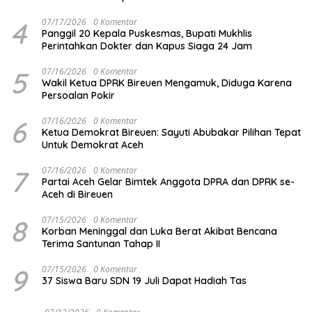
4
07/17/2026
0 Komentar
Panggil 20 Kepala Puskesmas, Bupati Mukhlis
Perintahkan Dokter dan Kapus Siaga 24 Jam
5
07/16/2026
0 Komentar
Wakil Ketua DPRK Bireuen Mengamuk, Diduga Karena
Persoalan Pokir
6
07/16/2026
0 Komentar
Ketua Demokrat Bireuen: Sayuti Abubakar Pilihan Tepat
Untuk Demokrat Aceh
7
07/16/2026
0 Komentar
Partai Aceh Gelar Bimtek Anggota DPRA dan DPRK se-
Aceh di Bireuen
8
07/15/2026
0 Komentar
Korban Meninggal dan Luka Berat Akibat Bencana
Terima Santunan Tahap II
9
07/15/2026
0 Komentar
37 Siswa Baru SDN 19 Juli Dapat Hadiah Tas