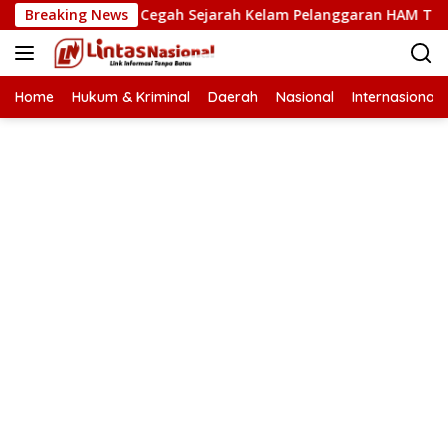
Langsung
AM Kunci Cegah Sejarah Kelam Pelanggaran HAM Terulang di 
Breaking News
ke
konten
Home
Hukum & Kriminal
Daerah
Nasional
Internasional