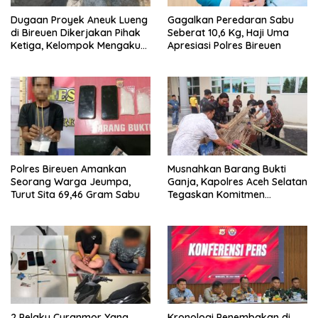
Dugaan Proyek Aneuk Lueng
Gagalkan Peredaran Sabu
di Bireuen Dikerjakan Pihak
Seberat 10,6 Kg, Haji Uma
Ketiga, Kelompok Mengaku
Apresiasi Polres Bireuen
Hanya Terima 10 Juta
Polres Bireuen Amankan
Musnahkan Barang Bukti
Seorang Warga Jeumpa,
Ganja, Kapolres Aceh Selatan
Turut Sita 69,46 Gram Sabu
Tegaskan Komitmen
Berantas Narkoba
2 Pelaku Curanmor Yang
Kronologi Penembakan di