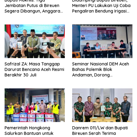
Jembatan Putus di Bireuen
Menteri PU Lakukan Uji Coba
Segera Dibangun, Anggaran
Pengaliran Bendung Irigasi
Capai 500 M
Pante Lhoong
Safrizal ZA: Masa Tanggap
Seminar Nasional DEM Aceh
Darurat Bencana Aceh Resmi
Bahas Polemik Blok
Berakhir 30 Juli
Andaman, Dorong
Percepatan Investasi dan
Hilirisasi
Pemerintah Hongkong
Danrem 011/LW dan Bupati
Salurkan Bantuan untuk
Bireuen Serah Terima