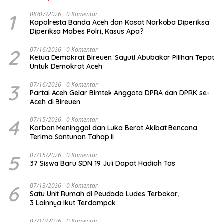
1
08/07/2026
0 Komentar
Kapolresta Banda Aceh dan Kasat Narkoba Diperiksa
Diperiksa Mabes Polri, Kasus Apa?
2
07/16/2026
0 Komentar
Ketua Demokrat Bireuen: Sayuti Abubakar Pilihan Tepat
Untuk Demokrat Aceh
3
07/16/2026
0 Komentar
Partai Aceh Gelar Bimtek Anggota DPRA dan DPRK se-
Aceh di Bireuen
4
07/15/2026
0 Komentar
Korban Meninggal dan Luka Berat Akibat Bencana
Terima Santunan Tahap II
5
07/15/2026
0 Komentar
37 Siswa Baru SDN 19 Juli Dapat Hadiah Tas
6
07/13/2026
0 Komentar
Satu Unit Rumah di Peudada Ludes Terbakar,
3 Lainnya Ikut Terdampak
07/10/2026
0 Komentar