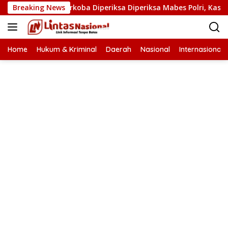
Langsung
n Kasat Narkoba Diperiksa Diperiksa Mabes Polri, Kasus Apa?
Breaking News
ke
konten
Home
Hukum & Kriminal
Daerah
Nasional
Internasional