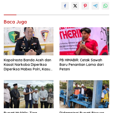
Baca Juga
PB HIMABIR: Cetak Sawah
Kapolresta Banda Aceh dan
Baru Penantian Lama dari
Kasat Narkoba Diperiksa
Petani
Diperiksa Mabes Polri, Kasus
Apa?
Bupati Mukhlis: Tiga
Didampingi Bupati Bireuen,