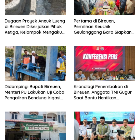
Dugaan Proyek Aneuk Lueng
Pertama di Bireuen,
di Bireuen Dikerjakan Pihak
Pemilihan Keuchik
Ketiga, Kelompok Mengaku
Geulanggang Baro Siapkan
Hanya Terima 10 Juta
Doorprize Sepeda Listrik
Didampingi Bupati Bireuen,
Kronologi Penembakan di
Menteri PU Lakukan Uji Coba
Bireuen, Anggota TNI Gugur
Pengaliran Bendung Irigasi
Saat Bantu Hentikan
Pante Lhoong
Kendaraan Tersangka
Narkoba