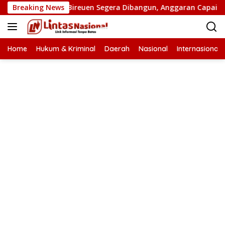
Langsung
n Putus di Bireuen Segera Dibangun, Anggaran Capai 500 M
Breaking News
ke
konten
Home
Hukum & Kriminal
Daerah
Nasional
Internasional