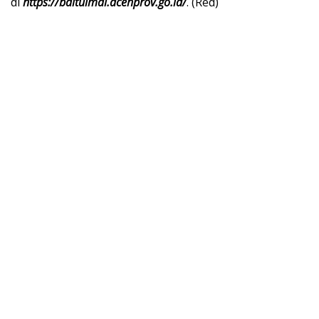
di
https://baitulmal.acehprov.go.id/
. (Red)