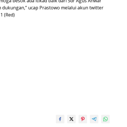
oga besok ada itikad baik dari Sdr Agus Anwar
dukungan,” ucap Prastowo melalui akun twitter
1 (Red)