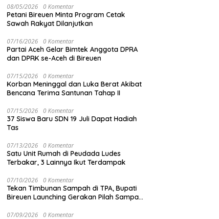
08/05/2026
0 Komentar
Petani Bireuen Minta Program Cetak
Sawah Rakyat Dilanjutkan
07/16/2026
0 Komentar
Partai Aceh Gelar Bimtek Anggota DPRA
dan DPRK se-Aceh di Bireuen
07/15/2026
0 Komentar
Korban Meninggal dan Luka Berat Akibat
Bencana Terima Santunan Tahap II
07/15/2026
0 Komentar
37 Siswa Baru SDN 19 Juli Dapat Hadiah
Tas
07/13/2026
0 Komentar
Satu Unit Rumah di Peudada Ludes
Terbakar, 3 Lainnya Ikut Terdampak
07/10/2026
0 Komentar
Tekan Timbunan Sampah di TPA, Bupati
Bireuen Launching Gerakan Pilah Sampah
dari Sumber
07/09/2026
0 Komentar