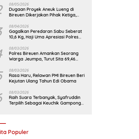
2
08/05/2026
Dugaan Proyek Aneuk Lueng di
Bireuen Dikerjakan Pihak Ketiga,
Kelompok Mengaku Hanya Terima 10
Juta
3
08/04/2026
Gagalkan Peredaran Sabu Seberat
10,6 Kg, Haji Uma Apresiasi Polres
Bireuen
4
08/03/2026
Polres Bireuen Amankan Seorang
Warga Jeumpa, Turut Sita 69,46
Gram Sabu
5
08/03/2026
Rasa Haru, Relawan PMI Bireuen Beri
Kejutan Ulang Tahun Edi Obama
6
08/03/2026
Raih Suara Terbanyak, Syafruddin
Terpilih Sebagai Keuchik Gampong
Geulanggang Baro
ita Populer