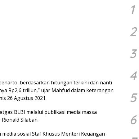
1
2
3
4
eharto, berdasarkan hitungan terkini dan nanti
nya Rp2,6 triliun,” ujar Mahfud dalam keterangan
5
mis 26 Agustus 2021.
atgas BLBI melalui publikasi media massa
6
 Rionald Silaban.
n media sosial Staf Khusus Menteri Keuangan