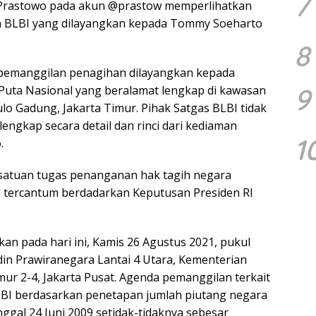
7
s Prastowo pada akun @prastow memperlihatkan
 BLBI yang dilayangkan kepada Tommy Soeharto
8
emanggilan penagihan dilayangkan kepada
9
Puta Nasional yang beralamat lengkap di kawasan
 Gadung, Jakarta Timur. Pihak Satgas BLBI tidak
gkap secara detail dan rinci dari kediaman
1
.
satuan tugas penanganan hak tagih negara
g tercantum berdadarkan Keputusan Presiden RI
n pada hari ini, Kamis 26 Agustus 2021, pukul
in Prawiranegara Lantai 4 Utara, Kementerian
r 2-4, Jakarta Pusat. Agenda pemanggilan terkait
LBI berdasarkan penetapan jumlah piutang negara
gal 24 Juni 2009 setidak-tidaknya sebesar