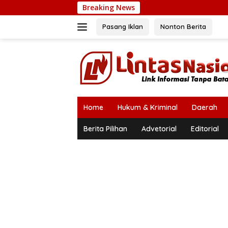
Langsung
Breaking News
P
ke
konten
Pasang Iklan
Nonton Berita
Home
Hukum & Kriminal
Daerah
Berita Pilihan
Advetorial
Editorial