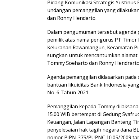
Bidang Komunikasi Strategis Yustinu
undangan pemanggilan yang dilakukan
dan Ronny Hendarto.
Dalam pengumuman tersebut agenda p
pemilik atas nama pengurus PT Timor 
Kelurahan Rawamangun, Kecamatan Pulo
sungkan untuk mencantumkan alamat len
Tommy Soeharto dan Ronny Hendrarto
Agenda pemanggilan didasarkan pada 
bantuan likuiditas Bank Indonesia yan
No. 6 Tahun 2021.
Pemanggilan kepada Tommy dilaksanaka
15.00 WIB bertempat di Gedung Syafrud
Keuangan, Jalan Lapangan Banteng Timu
penyelesaian hak tagih negara dana B
nomor PJPN-375/PUPNC.10.05/2009 tang