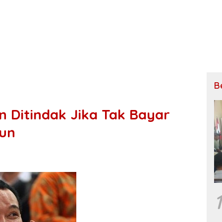
B
 Ditindak Jika Tak Bayar
iun
1